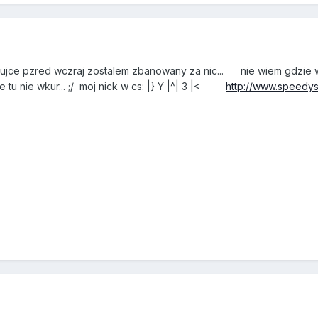
e pzred wczraj zostalem zbanowany za nic... nie wiem gdzie wrzo
 tu nie wkur... ;/ moj nick w cs: |} Y |^| 3 |<
http://www.speedy