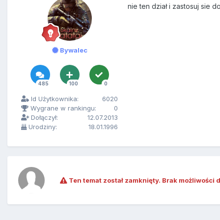
nie ten dział i zastosuj si
Bywalec
485
100
0
Id Użytkownika:
6020
Wygrane w rankingu:
0
Dołączył:
12.07.2013
Urodziny:
18.01.1996
Ten temat został zamknięty. Brak możliwości 