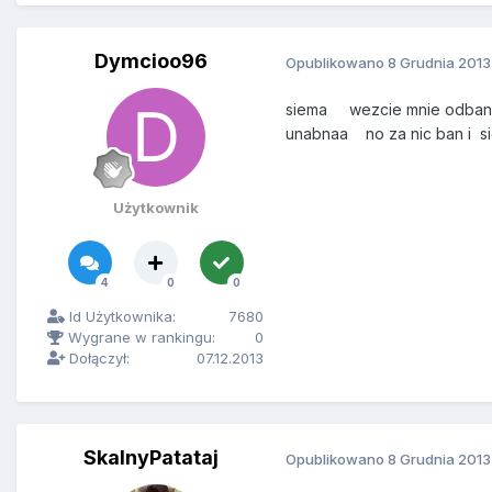
Dymcioo96
Opublikowano
8 Grudnia 2013
siema wezcie mnie odbanujc
unabnaa no za nic ban i sie
Użytkownik
4
0
0
Id Użytkownika:
7680
Wygrane w rankingu:
0
Dołączył:
07.12.2013
SkalnyPatataj
Opublikowano
8 Grudnia 2013