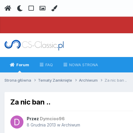
Forum
FAQ
NOWA STRONA
Strona główna
Tematy Zamknięte
Archiwum
Za nic ban ..
Za nic ban ..
Przez
Dymcioo96
8 Grudnia 2013
w
Archiwum