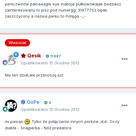
perki:zwinne palceeagle eye inaboje pułkownikajak bedziesz
zainteresowany to pisz pod numergg: 31477753 będe
zaszczycony a nazwa perku to Potęga -_-
Właściciel
Qesik
11 987
Opublikowano
15 Grudnia 2012
Nie ten dział,ale przenoszę już
GoPe
4
Opublikowano
15 Grudnia 2012
mi pasuje
Tylko że połączenie innych perków ;d;d- Oczy
diabła - Snajperka - Nóż predatora