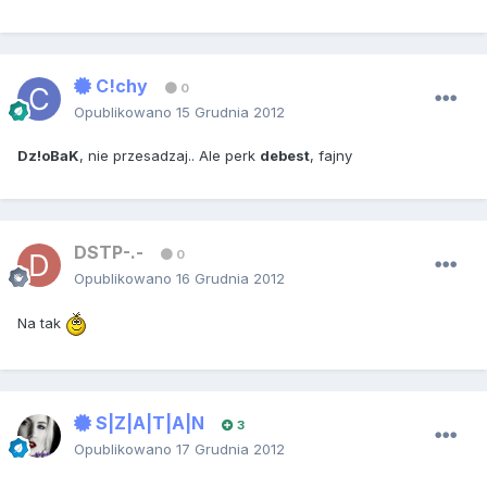
C!chy
0
Opublikowano
15 Grudnia 2012
Dz!oBaK
, nie przesadzaj.. Ale perk
debest
, fajny
DSTP-.-
0
Opublikowano
16 Grudnia 2012
Na tak
S|Z|A|T|A|N
3
Opublikowano
17 Grudnia 2012