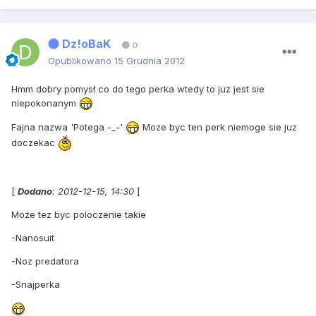
Dz!oBaK
0
Opublikowano
15 Grudnia 2012
Hmm dobry pomysł co do tego perka wtedy to juz jest sie
niepokonanym
Fajna nazwa 'Potega -_-'
Moze byc ten perk niemoge sie juz
doczekac
[
Dodano
: 2012-12-15, 14:30
]
Może tez byc poloczenie takie
-Nanosuit
-Noz predatora
-Snajperka