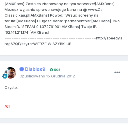
[AMXBans] Zostales zbanowany na tym serwerze![AMXBans]
Mozesz wyjasnic sprawe swojego bana na @ www.Cs-
Classic.xaa.pl[AMXBans] Powod: 'Wrzuc screeny na
forum'[AMXBans] Dlugosc bana: 'permanentnie'[AMXBans] Twoj
SteamID: 'STEAM_0:1:37279190'[AMXBans] Twoje IP:
'62.141.211.174'[AMXBans]
========================================http://speedy.s
h/g67QE/ssy.rarWIERZE W SZYBKI UB
Diablox9
505
Opublikowano
15 Grudnia 2012
Czysto.
/Cl