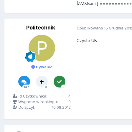
[AMXBans] =========
Politechnik
Opublikowano
15 Grudnia 201
Czyste UB
Bywalec
147
0
0
Id Użytkownika:
4
Wygrane w rankingu:
0
Dołączył:
10.08.2012