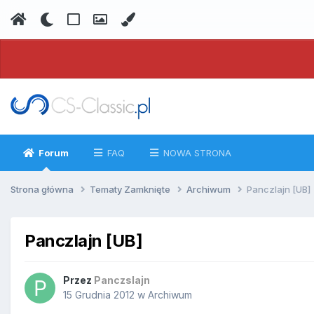
Forum
FAQ
NOWA STRONA
Strona główna
Tematy Zamknięte
Archiwum
Panczlajn [UB]
Panczlajn [UB]
Przez
Panczslajn
15 Grudnia 2012
w
Archiwum