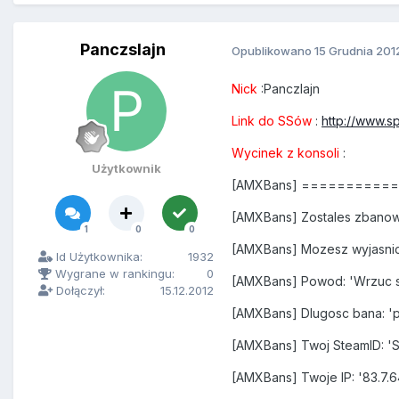
Panczslajn
Opublikowano
15 Grudnia 201
Nick
:Panczlajn
Link do SSów
:
http://www.s
Wycinek z konsoli
:
Użytkownik
[AMXBans] =========
[AMXBans] Zostales zbanow
1
0
0
[AMXBans] Mozesz wyjasnic
Id Użytkownika:
1932
Wygrane w rankingu:
0
[AMXBans] Powod: 'Wrzuc s
Dołączył:
15.12.2012
[AMXBans] Dlugosc bana: '
[AMXBans] Twoj SteamID: '
[AMXBans] Twoje IP: '83.7.64