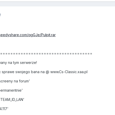
2
peedyshare.com/qgGJe/Pulpit.rar
======================================
any na tym serwerze!
 sprawe swojego bana na @ www.Cs-Classic.xaa.pl
creeny na forum'
permanentnie'
STEAM_ID_LAN'
.117'