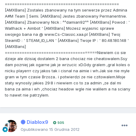
===============================================
[AMXBans] Zostales zbanowany na tym serwerze przez Admina
A#M Team | Semi. [AMXBans] Jestes zbanowany Permanentnie.
[AMXBans] Zbanowany Nick : ^^damian92^^ [AMXBans] Powod : '
Wallhack + Aimbot ' [AMXBans] Mozesz wyjasnic sprawe
swojego bana na @ www.Cs-Classic.xaa.pl [AMXBans] Twoj
SteamID : ' STEAM_ID_LAN ' [AMXBans] Twoje IP : ' 80.48.180.148 '
[AMXBans]
======================================Niewiem co sie
dzieje ale dzisiaj dostalem 2 bana chociaz nie cheatowalem.Ssy
dam pozniej jak ogarne jak je wrzucic xD.Gdy gralem ,gral koles o
nicku playerrr czy jakos tak i cisnal na aimie i wh.Jak sie nie myle
gram w tym czasie Brzoza.. i potwierdzi ze nie czitowalem.Moje
staty wynosily jakies 29:8 i niewiem co to za admin ,ze dal mi
bana za aima i wh ,chociaz headow wgle nie walilem a na sciany
to nawet nie patrzylem.
Diablox9
505
Opublikowano
15 Grudnia 2012