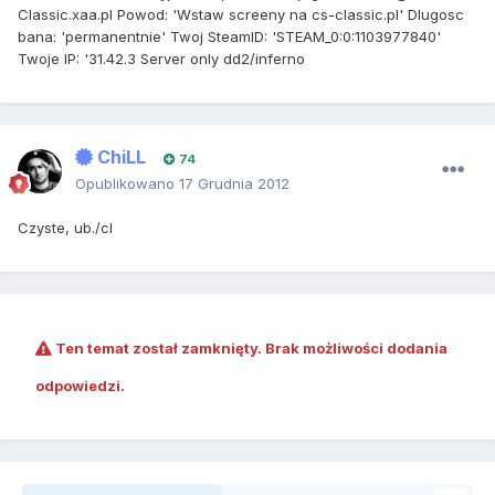
Classic.xaa.pl Powod: 'Wstaw screeny na cs-classic.pl' Dlugosc
bana: 'permanentnie' Twoj SteamID: 'STEAM_0:0:1103977840'
Twoje IP: '31.42.3 Server only dd2/inferno
ChiLL
74
Opublikowano
17 Grudnia 2012
Czyste, ub./cl
Ten temat został zamknięty. Brak możliwości dodania
odpowiedzi.