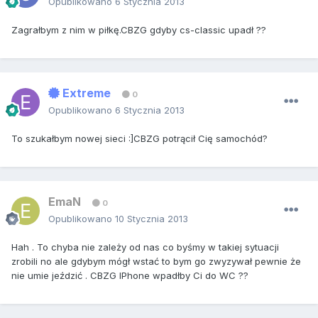
Opublikowano
6 Stycznia 2013
Zagrałbym z nim w piłkę.CBZG gdyby cs-classic upadł ??
Extreme
0
Opublikowano
6 Stycznia 2013
To szukałbym nowej sieci :]CBZG potrącił Cię samochód?
EmaN
0
Opublikowano
10 Stycznia 2013
Hah . To chyba nie zależy od nas co byśmy w takiej sytuacji
zrobili no ale gdybym mógł wstać to bym go zwyzywał pewnie że
nie umie jeździć . CBZG IPhone wpadłby Ci do WC ??