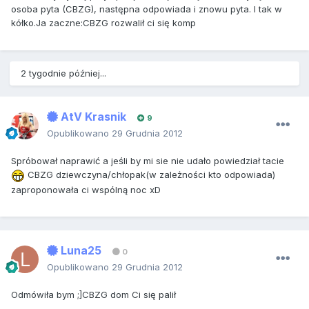
osoba pyta (CBZG), następna odpowiada i znowu pyta. I tak w
kółko.Ja zaczne:CBZG rozwalił ci się komp
2 tygodnie później...
AtV Krasnik
9
Opublikowano
29 Grudnia 2012
Spróbował naprawić a jeśli by mi sie nie udało powiedział tacie
CBZG dziewczyna/chłopak(w zależności kto odpowiada)
zaproponowała ci wspólną noc xD
Luna25
0
Opublikowano
29 Grudnia 2012
Odmówiła bym ;]CBZG dom Ci się palił