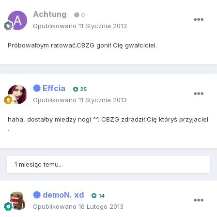
Achtung
0
Opublikowano
11 Stycznia 2013
Próbowałbym ratować.CBZG gonił Cię gwałciciel.
Effcia
25
Opublikowano
11 Stycznia 2013
haha, dostałby miedzy nogi ^^. CBZG zdradził Cię któryś przyjaciel
.
1 miesiąc temu...
demoN. xd
14
Opublikowano
16 Lutego 2013