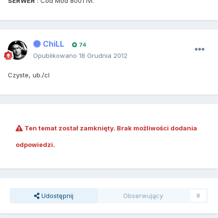
SERWER
: Cod Mod 8001 lvl.
ChiLL
74
Opublikowano
18 Grudnia 2012
Czyste, ub./cl
Ten temat został zamknięty. Brak możliwości dodania
odpowiedzi.
Udostępnij
Obserwujący
0