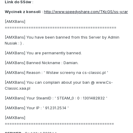
Link do SSów
:
Wycinek z konsoli
:
http://www.speedyshare.com/TKcGS/ss-y.rar
[AMXBans]
===============================================
[AMXBans] You have been banned from this Server by Admin
Nusiak : ) .
[AMXBans] You are permanently banned.
[AMXBans] Banned Nickname : Damian.
[AMXBans] Reason : ' Wstaw screeny na cs-classic.pl '
[AMXBans] You can complain about your ban @ www.Cs-
Classic.xaa.pl
[AMXBans] Your SteamID : ' STEAM_0 : 0 : 1301482832 '
[AMXBans] Your IP : ' 91.231.25.14 '
[AMXBans]
==============================================