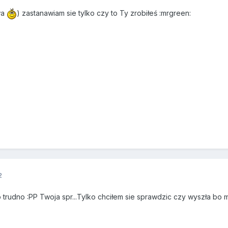
wa
) zastanawiam sie tylko czy to Ty zrobiłeś :mrgreen:
2
o trudno :PP Twoja spr...Tylko chciłem sie sprawdzic czy wyszła bo 