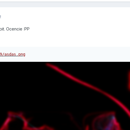
2
pit. Ocencie :PP
9/asdas.png