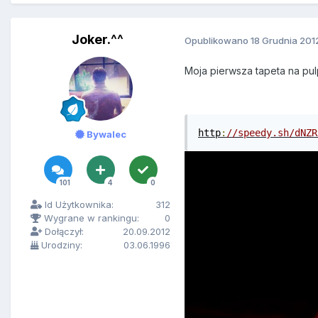
Joker.^^
Opublikowano
18 Grudnia 201
Moja pierwsza tapeta na pul
http
:
//speedy.sh/dNZR
Bywalec
101
4
0
Id Użytkownika:
312
Wygrane w rankingu:
0
Dołączył:
20.09.2012
Urodziny:
03.06.1996