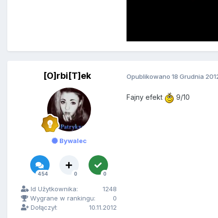
[O]rbi[T]ek
Opublikowano
18 Grudnia 201
Fajny efekt
9/10
Bywalec
454
0
0
Id Użytkownika:
1248
Wygrane w rankingu:
0
Dołączył:
10.11.2012