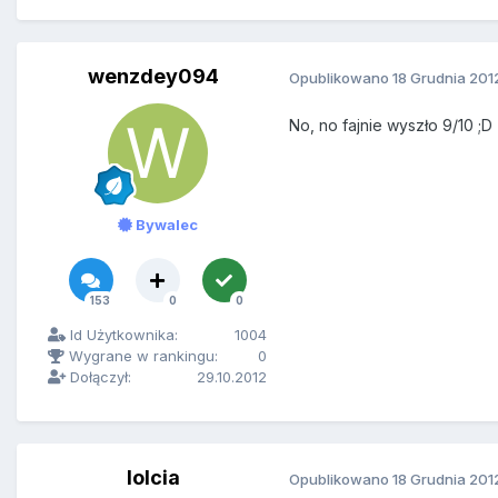
wenzdey094
Opublikowano
18 Grudnia 201
No, no fajnie wyszło 9/10 ;D
Bywalec
153
0
0
Id Użytkownika:
1004
Wygrane w rankingu:
0
Dołączył:
29.10.2012
lolcia
Opublikowano
18 Grudnia 201