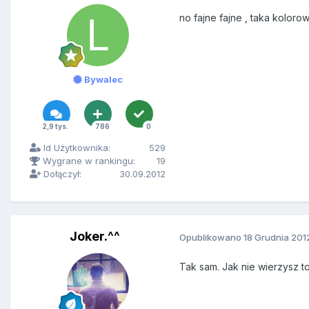
no fajne fajne , taka koloro
Bywalec
2,9 tys.
786
0
Id Użytkownika:
529
Wygrane w rankingu:
19
Dołączył:
30.09.2012
Joker.^^
Opublikowano
18 Grudnia 201
Tak sam. Jak nie wierzysz t