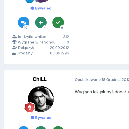
Bywalec
101
4
0
Id Użytkownika:
312
Wygrane w rankingu:
0
Dołączył:
20.09.2012
Urodziny:
03.06.1996
ChiLL
Opublikowano
18 Grudnia 201
Wygląda tak jak byś dodał ty
Bywalec