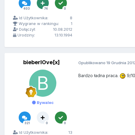
403
74
0
Id Użytkownika:
8
Wygrane w rankingu:
1
Dołączył:
10.08.2012
Urodziny:
13.10.1994
bieberlOve[x]
Opublikowano
19 Grudnia 201
Bardzo ładna praca.
9/1
Bywalec
321
0
0
Id Użytkownika:
13