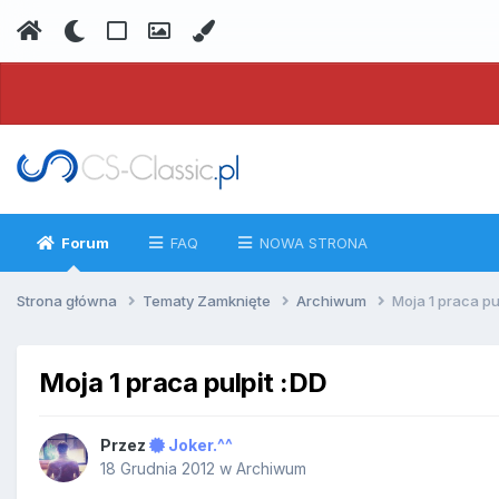
Forum
FAQ
NOWA STRONA
Strona główna
Tematy Zamknięte
Archiwum
Moja 1 praca pu
Moja 1 praca pulpit :DD
Przez
Joker.^^
18 Grudnia 2012
w
Archiwum