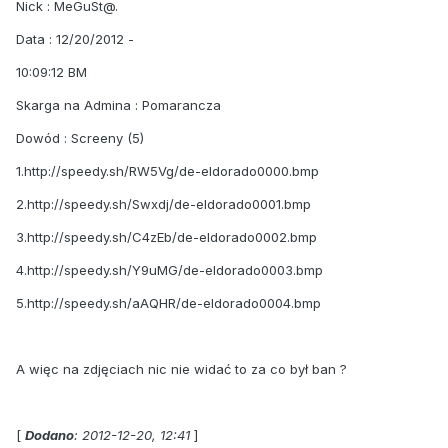
Nick : MeGuSt@.
Data : 12/20/2012 -
10:09:12 BM
Skarga na Admina : Pomarancza
Dowód : Screeny (5)
1.http://speedy.sh/RW5Vg/de-eldorado0000.bmp
2.http://speedy.sh/Swxdj/de-eldorado0001.bmp
3.http://speedy.sh/C4zEb/de-eldorado0002.bmp
4.http://speedy.sh/Y9uMG/de-eldorado0003.bmp
5.http://speedy.sh/aAQHR/de-eldorado0004.bmp
A więc na zdjęciach nic nie widać to za co był ban ?
[
Dodano
: 2012-12-20, 12:41
]