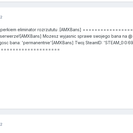
12
ie z perkiem eliminator rozrzututu .[AMXBans] =========
 serwerze![AMXBans] Mozesz wyjasnic sprawe swojego bana na @ 
gosc bana: 'permanentnie'[AMXBans] Twoj SteamID: 'STEAM_0:0:69
=====================
12