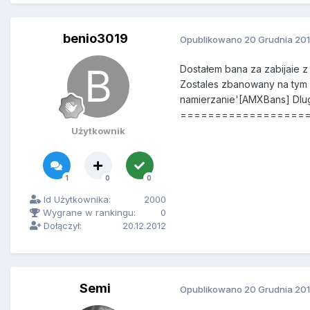
benio3019
Opublikowano
20 Grudnia 20
Dostałem bana za zabija
Zostales zbanowany na tym
namierzanie'[AMXBans] Dlu
==================
Użytkownik
1
0
0
Id Użytkownika:
2000
Wygrane w rankingu:
0
Dołączył:
20.12.2012
Semi
Opublikowano
20 Grudnia 20