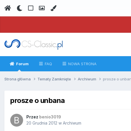
Forum
FAQ
NOWA STRONA
Strona główna
Tematy Zamknięte
Archiwum
prosze o unba
prosze o unbana
Przez
benio3019
20 Grudnia 2012
w
Archiwum