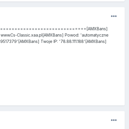
======================================[AMXBans]
www.Cs-Classic.xaa.pl[AMXBans] Powod: 'automatyczne
9517379'[AMXBans] Twoje IP: '78.88.111.188'[AMXBans]