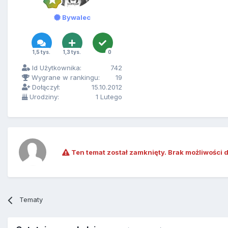
Bywalec
1,5 tys.
1,3 tys.
0
Id Użytkownika:
742
Wygrane w rankingu:
19
Dołączył:
15.10.2012
Urodziny:
1 Lutego
Ten temat został zamknięty. Brak możliwości 
Tematy