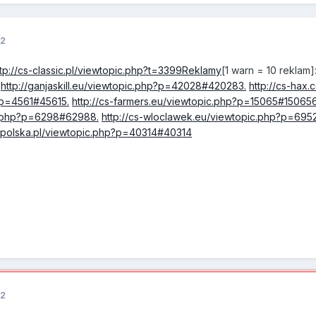
12
ttp://cs-classic.pl/viewtopic.php?t=3399Reklamy
[1 warn = 10 reklam]:
http://ganjaskill.eu/viewtopic.php?p=42028#420283.
http://cs-hax.
p?p=4561#45615.
http://cs-farmers.eu/viewtopic.php?p=15065#150656
ic.php?p=6298#62988.
http://cs-wloclawek.eu/viewtopic.php?p=69
s-polska.pl/viewtopic.php?p=40314#40314
12