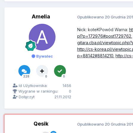
Amelia
Opublikowano
20 Grudnia 20
Nick: koteKPowód Warna:
h
pl?p=172976#post1729762.
gitara.cba.pl/viewtopic.ph
http://cs-korea.pl/viewtop
p=88142#8814210.
http://c
Bywalec
228
0
0
Id Użytkownika:
1456
Wygrane w rankingu:
0
Dołączył:
21.11.2012
Qesik
Opublikowano
20 Grudnia 20