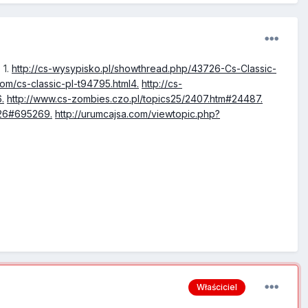
 1.
http://cs-wysypisko.pl/showthread.php/43726-Cs-Classic-
com/cs-classic-pl-t94795.html4.
http://cs-
.
http://www.cs-zombies.czo.pl/topics25/2407.htm#24487.
526#695269.
http://urumcajsa.com/viewtopic.php?
Właściciel