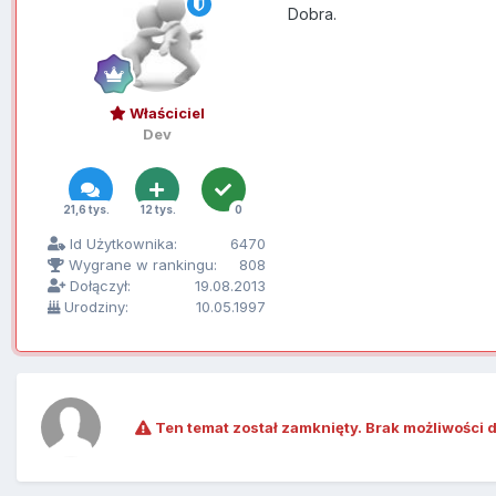
Dobra.
Właściciel
Dev
21,6 tys.
12 tys.
0
Id Użytkownika:
6470
Wygrane w rankingu:
808
Dołączył:
19.08.2013
Urodziny:
10.05.1997
Ten temat został zamknięty. Brak możliwości 