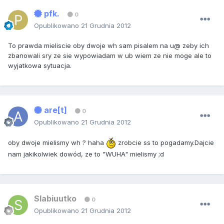
pfk.
0
Opublikowano
21 Grudnia 2012
To prawda mieliscie oby dwoje wh sam pisalem na u@ zeby ich
zbanowali sry ze sie wypowiadam w ub wiem ze nie moge ale to
wyjatkowa sytuacja.
are[t]
0
Opublikowano
21 Grudnia 2012
oby dwoje mielismy wh ? haha
zrobcie ss to pogadamy.Dajcie
nam jakikolwiek dowód, ze to "WUHA" mielismy ;d
Slabiuutko
0
Opublikowano
21 Grudnia 2012