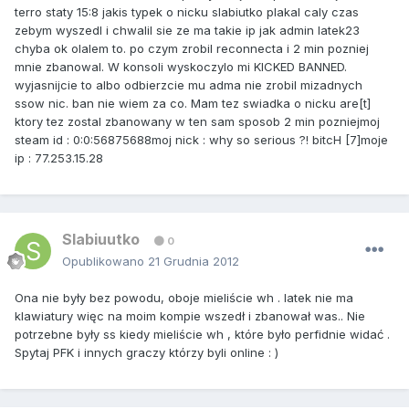
terro staty 15:8 jakis typek o nicku slabiutko plakal caly czas
zebym wyszedl i chwalil sie ze ma takie ip jak admin latek23
chyba ok olalem to. po czym zrobil reconnecta i 2 min pozniej
mnie zbanowal. W konsoli wyskoczylo mi KICKED BANNED.
wyjasnijcie to albo odbierzcie mu adma nie zrobil mizadnych
ssow nic. ban nie wiem za co. Mam tez swiadka o nicku are[t]
ktory tez zostal zbanowany w ten sam sposob 2 min pozniejmoj
steam id : 0:0:56875688moj nick : why so serious ?! bitcH [7]moje
ip : 77.253.15.28
Slabiuutko
0
Opublikowano
21 Grudnia 2012
Ona nie były bez powodu, oboje mieliście wh . latek nie ma
klawiatury więc na moim kompie wszedł i zbanował was.. Nie
potrzebne były ss kiedy mieliście wh , które było perfidnie widać .
Spytaj PFK i innych graczy którzy byli online : )