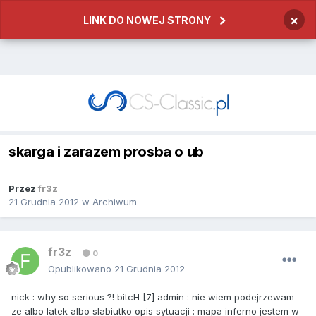
×
LINK DO NOWEJ STRONY
skarga i zarazem prosba o ub
Przez
fr3z
21 Grudnia 2012
w
Archiwum
fr3z
0
Opublikowano
21 Grudnia 2012
nick : why so serious ?! bitcH [7] admin : nie wiem podejrzewam
ze albo latek albo slabiutko opis sytuacji : mapa inferno jestem w