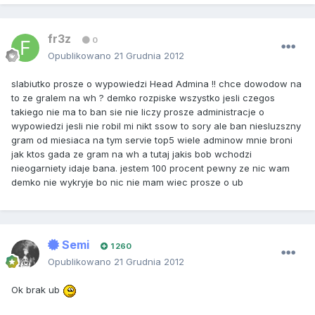
fr3z
0
Opublikowano
21 Grudnia 2012
slabiutko prosze o wypowiedzi Head Admina !! chce dowodow na
to ze gralem na wh ? demko rozpiske wszystko jesli czegos
takiego nie ma to ban sie nie liczy prosze administracje o
wypowiedzi jesli nie robil mi nikt ssow to sory ale ban niesluzszny
gram od miesiaca na tym servie top5 wiele adminow mnie broni
jak ktos gada ze gram na wh a tutaj jakis bob wchodzi
nieogarniety idaje bana. jestem 100 procent pewny ze nic wam
demko nie wykryje bo nic nie mam wiec prosze o ub
Semi
1 260
Opublikowano
21 Grudnia 2012
Ok brak ub