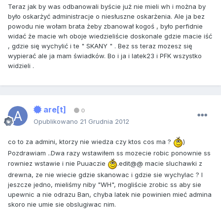
Teraz jak by was odbanowali byście już nie mieli wh i można by
było oskarżyć administracje o niesłuszne oskarżenia. Ale ja bez
powodu nie wołam brata żeby zbanował kogoś , było perfidnie
widać że macie wh oboje wiedzieliście doskonale gdzie macie iść
, gdzie się wychylić i te " SKANY " . Bez ss teraz mozesz się
wypierać ale ja mam świadków. Bo i ja i latek23 i PFK wszystko
widzieli .
are[t]
0
Opublikowano
21 Grudnia 2012
co to za admini, ktorzy nie wiedza czy ktos cos ma ?
)
Pozdrawiam ..Dwa razy wstawiłem ss mozecie robic ponownie ss
rowniez wstawie i nie Puuaczie
.edit@@ macie sluchawki z
drewna, ze nie wiecie gdzie skanowac i gdzie sie wychylac ? I
jeszcze jedno, mieliśmy niby "WH", mogliście zrobic ss aby sie
upewnic a nie odrazu Ban, chyba latek nie powinien mieć admina
skoro nie umie sie obslugiwac nim.