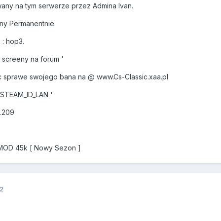
any na tym serwerze przez Admina Ivan.
ny Permanentnie.
: hop3.
screeny na forum '
 sprawe swojego bana na @ www.Cs-Classic.xaa.pl
 STEAM_ID_LAN '
3.209
 MOD 45k [ Nowy Sezon ]
12