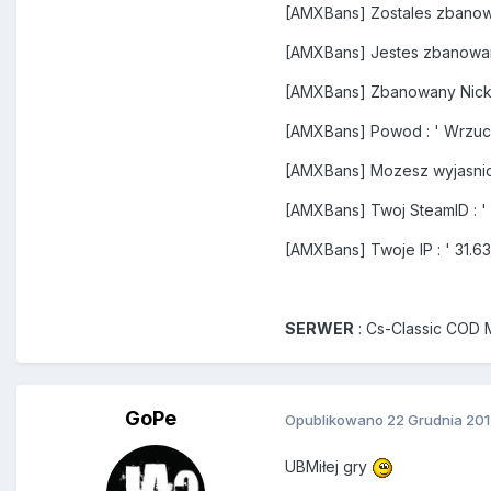
[AMXBans] Zostales zbanow
[AMXBans] Jestes zbanowa
[AMXBans] Zbanowany Nick 
[AMXBans] Powod : ' Wrzuc 
[AMXBans] Mozesz wyjasnic
[AMXBans] Twoj SteamID : '
[AMXBans] Twoje IP : ' 31.6
SERWER
: Cs-Classic COD
GoPe
Opublikowano
22 Grudnia 20
UBMiłej gry