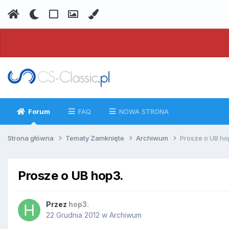
Forum
FAQ
NOWA STRONA
Strona główna
Tematy Zamknięte
Archiwum
Prosze o UB ho
Prosze o UB hop3.
Przez
hop3.
22 Grudnia 2012
w
Archiwum