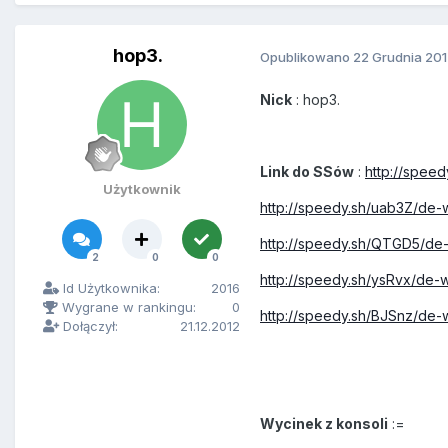
hop3.
Opublikowano
22 Grudnia 20
Nick
: hop3.
Link do SSów
:
http://spee
Użytkownik
http://speedy.sh/uab3Z/de
http://speedy.sh/QTGD5/d
2
0
0
http://speedy.sh/ysRvx/de
Id Użytkownika:
2016
Wygrane w rankingu:
0
http://speedy.sh/BJSnz/d
Dołączył:
21.12.2012
Wycinek z konsoli
:=