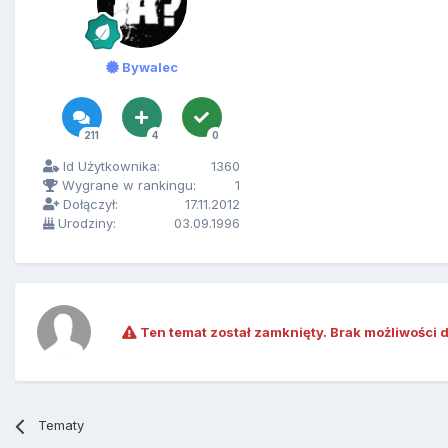
Bywalec
211
4
0
Id Użytkownika:
1360
Wygrane w rankingu:
1
Dołączył:
17.11.2012
Urodziny:
03.09.1996
Ten temat został zamknięty. Brak możliwości 
Tematy