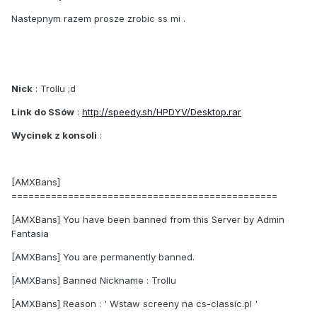
Nastepnym razem prosze zrobic ss mi .
Nick
: Trollu ;d
Link do SSów
:
http://speedy.sh/HPDYV/Desktop.rar
Wycinek z konsoli
:
[AMXBans]
===============================================
[AMXBans] You have been banned from this Server by Admin
Fantasia
[AMXBans] You are permanently banned.
[AMXBans] Banned Nickname : Trollu
[AMXBans] Reason : ' Wstaw screeny na cs-classic.pl '