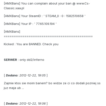
[AMXBans] You can complain about your ban @ www.Cs-
Classic.xaa.pl
[AMXBans] Your SteamID : ' STEAM_0 : 0 : 1582510658 '
[AMXBans] Your IP : ' 77.65.109.194 '
[AMXBans]
===============================================
Kicked : You are BANNED. Check you
SERWER
: only dd2/inferno
[
Dodano
: 2012-12-22, 19:05
]
Zajmie ktos sie moim banem? bo widze ze ci co dodali pozniej ss
juz maja ub ...
[
Dodano
: 2012-12-22, 19:06
]