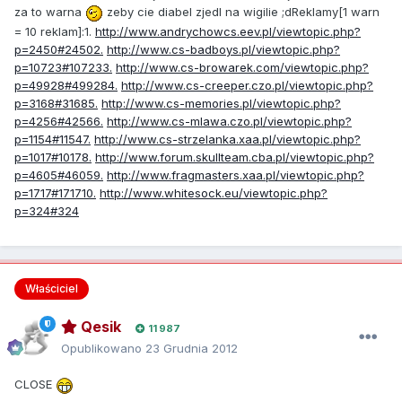
za to warna
zeby cie diabel zjedl na wigilie ;dReklamy[1 warn
= 10 reklam]:1.
http://www.andrychowcs.eev.pl/viewtopic.php?
p=2450#24502.
http://www.cs-badboys.pl/viewtopic.php?
p=10723#107233.
http://www.cs-browarek.com/viewtopic.php?
p=49928#499284.
http://www.cs-creeper.czo.pl/viewtopic.php?
p=3168#31685.
http://www.cs-memories.pl/viewtopic.php?
p=4256#42566.
http://www.cs-mlawa.czo.pl/viewtopic.php?
p=1154#11547.
http://www.cs-strzelanka.xaa.pl/viewtopic.php?
p=1017#10178.
http://www.forum.skullteam.cba.pl/viewtopic.php?
p=4605#46059.
http://www.fragmasters.xaa.pl/viewtopic.php?
p=1717#171710.
http://www.whitesock.eu/viewtopic.php?
p=324#324
Właściciel
Qesik
11 987
Opublikowano
23 Grudnia 2012
CLOSE