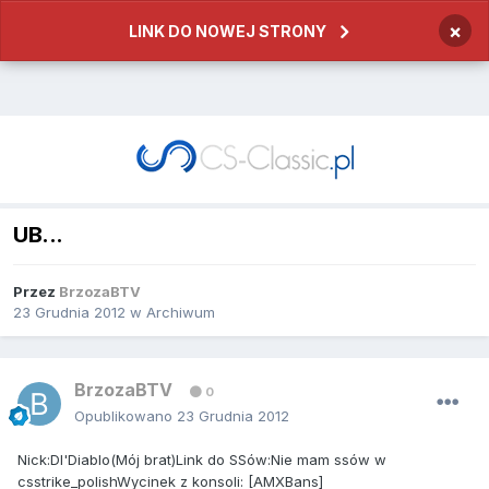
×
LINK DO NOWEJ STRONY
UB...
Przez
BrzozaBTV
23 Grudnia 2012
w
Archiwum
BrzozaBTV
0
Opublikowano
23 Grudnia 2012
Nick:Dl'Diablo(Mój brat)Link do SSów:Nie mam ssów w
csstrike_polishWycinek z konsoli: [AMXBans]