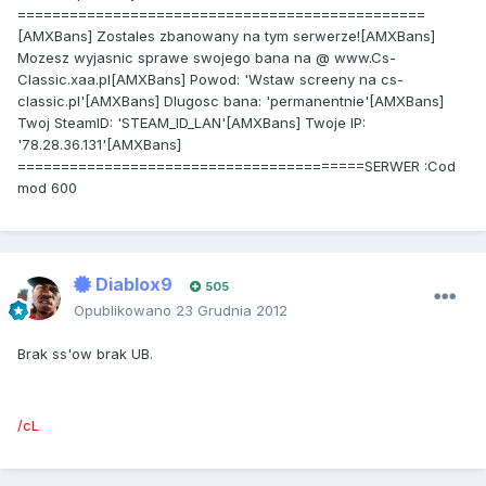
===============================================
[AMXBans] Zostales zbanowany na tym serwerze![AMXBans]
Mozesz wyjasnic sprawe swojego bana na @ www.Cs-
Classic.xaa.pl[AMXBans] Powod: 'Wstaw screeny na cs-
classic.pl'[AMXBans] Dlugosc bana: 'permanentnie'[AMXBans]
Twoj SteamID: 'STEAM_ID_LAN'[AMXBans] Twoje IP:
'78.28.36.131'[AMXBans]
========================================SERWER :Cod
mod 600
Diablox9
505
Opublikowano
23 Grudnia 2012
Brak ss'ow brak UB.
/cL