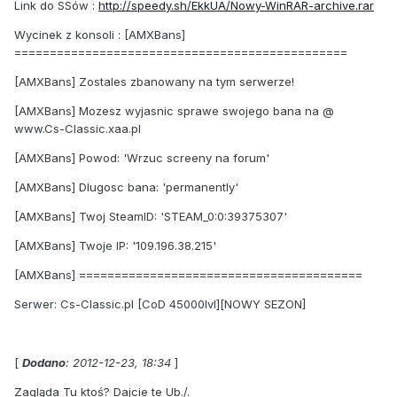
Link do SSów :
http://speedy.sh/EkkUA/Nowy-WinRAR-archive.rar
Wycinek z konsoli : [AMXBans]
===============================================
[AMXBans] Zostales zbanowany na tym serwerze!
[AMXBans] Mozesz wyjasnic sprawe swojego bana na @
www.Cs-Classic.xaa.pl
[AMXBans] Powod: 'Wrzuc screeny na forum'
[AMXBans] Dlugosc bana: 'permanently'
[AMXBans] Twoj SteamID: 'STEAM_0:0:39375307'
[AMXBans] Twoje IP: '109.196.38.215'
[AMXBans] ========================================
Serwer: Cs-Classic.pl [CoD 45000lvl][NOWY SEZON]
[
Dodano
: 2012-12-23, 18:34
]
Zagląda Tu ktoś? Dajcie te Ub./.