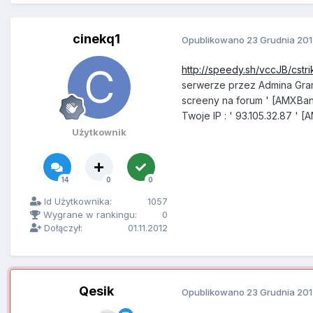
cinekq1
Opublikowano
23 Grudnia 20
http://speedy.sh/vccJB/cstri
serwerze przez Admina Gra
screeny na forum ' [AMXBa
Twoje IP : ' 93.105.32
Użytkownik
14
0
0
Id Użytkownika:
1057
Wygrane w rankingu:
0
Dołączył:
01.11.2012
Qesik
Opublikowano
23 Grudnia 20