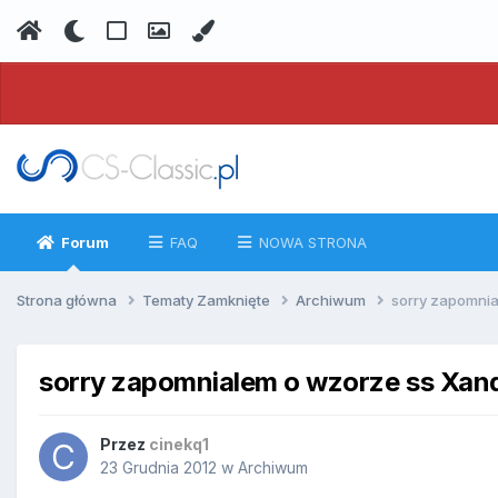
Forum
FAQ
NOWA STRONA
Strona główna
Tematy Zamknięte
Archiwum
sorry zapomni
sorry zapomnialem o wzorze ss Xan
Przez
cinekq1
23 Grudnia 2012
w
Archiwum