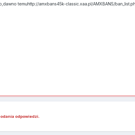
o,dawno temuhttp://amxbans45k-classic.xaa.pl/AMXBANS/ban_list.
dodania odpowiedzi.