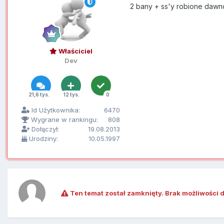
2 bany + ss'y robione dawn
Właściciel
Dev
21,6 tys.
12 tys.
0
Id Użytkownika:
6470
Wygrane w rankingu:
808
Dołączył:
19.08.2013
Urodziny:
10.05.1997
Ten temat został zamknięty. Brak możliwości 