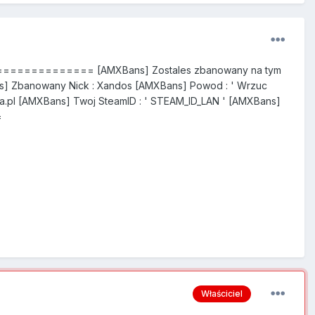
========== [AMXBans] Zostales zbanowany na tym
] Zbanowany Nick : Xandos [AMXBans] Powod : ' Wrzuc
a.pl [AMXBans] Twoj SteamID : ' STEAM_ID_LAN ' [AMXBans]
=
Właściciel