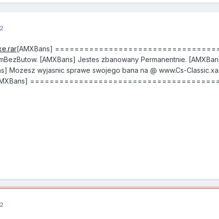
12
ke.rar
[AMXBans] =====================================
mBezButow. [AMXBans] Jestes zbanowany Permanentnie. [AMXBans
ns] Mozesz wyjasnic sprawe swojego bana na @ www.Cs-Classic.xa
.87 ' [AMXBans] ======================================
12