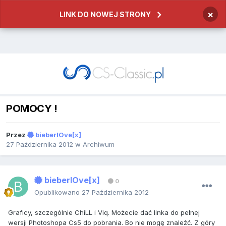
×
LINK DO NOWEJ STRONY
POMOCY !
Przez
bieberlOve[x]
27 Października 2012
w
Archiwum
bieberlOve[x]
0
Opublikowano
27 Października 2012
Graficy, szczególnie ChiLL i Viq. Możecie dać linka do pełnej
wersji Photoshopa Cs5 do pobrania. Bo nie mogę znaleźć. Z góry