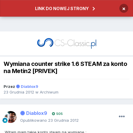
×
LINK DO NOWEJ STRONY
Wymiana counter strike 1.6 STEAM za konto
na Metin2 [PRIVEK]
Przez
Diablox9
23 Grudnia 2012
w
Archiwum
Diablox9
505
Opublikowano
23 Grudnia 2012
Witam mam takie konto steam na wymiane :