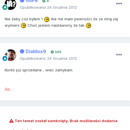
GoPe
4
Opublikowano
24 Grudnia 2012
Nie żeby coś byłem 1
Ale nie mam pewności że ze mną się
wymieni
Choć jestem nastawiony że tak
Diablox9
505
Opublikowano
24 Grudnia 2012
Konto juz sprzedane , wiec zamykam.
/cL
Ten temat został zamknięty. Brak możliwości dodania