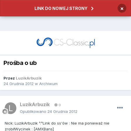
×
LINK DO NOWEJ STRONY
Prośba o ub
Przez
LuzikArbuzik
24 Grudnia 2012
w
Archiwum
LuzikArbuzik
0
Opublikowano
24 Grudnia 2012
Nick: LuzikArbuzik ^.^Link do ss'ów : Nie ma ponieważ nie
zrobiłWycinek : [AMXBans]