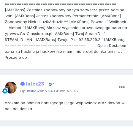
===============================================
[AMXBans] Zostales zbanowany na tym serwerze przez Admina
Ivan. [AMXBans] Jestes zbanowany Permanentnie. [AMXBans]
Zbanowany Nick : LuzikArbuzik ^.^ [AMXBans] Powod : ' Wallhack
+ Aimbot ' [AMXBans] Mozesz wyjasnic sprawe swojego bana na
@ www.Cs-Classic.xaa.pl [AMXBans] Twoj SteamID : '
STEAM_ID_LAN ' [AMXBans] Twoje IP : ' 92.55.229.2 ' [AMXBans]
=======================================Opis : Dostałem
bana za hacki a ja hacków nie mam , nie zrobił demka ani nic .
Prosze o ub
latek23
1
Opublikowano
24 Grudnia 2012
czekam na admina banującego i jego wypowiedz oraz dowód w
postaci demka