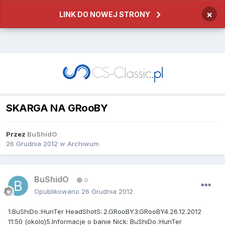
×
LINK DO NOWEJ STRONY
SKARGA NA GRooBY
Przez
BuShidO
26 Grudnia 2012
w
Archiwum
BuShidO
0
Opublikowano
26 Grudnia 2012
1.BuShiDo.:HunTer HeadShotS:.2.GRooBY3.GRooBY4.26.12.2012
11:50 (okolo)5.Informacje o banie Nick: BuShiDo.:HunTer