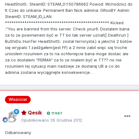
HeadShotS:. SteamID: STEAM_0:1:50786662 Powod: Wchodzisz do
tt Czas do unbana: Permanent Ban Nick admina: GRooBY Admin
SteamID: STEAM_ID_LAN
************************************************ Kicked
:"You are banned from this server. Check your6. Dostalem bana
za to ze powinienem być w TT bo tak server uznał([ Deathrun ]
BuShiDo.:HunTer HeadShotS:. zostal terrorysta.) a jakichś 2 botów
się wrypalo 1 zadźgałem(jest FF) a 2 mnie zabil więc się troche
uniosłem rozumiem za to na ochłonięcie bana moge dostac ale
za co dostalem "PERMA" za to ze mialem być w TT?? no nie
rozumiem tej sytuacji mam nadzieje ze dostanę UB a co do
admina zostana wyciągnięte konsekwencje .
Właściciel
Qesik
11 987
Opublikowano
26 Grudnia 2012
Odbanowany