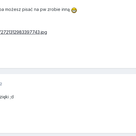
ba możesz pisać na pw zrobie inną
4272721312983397743.jpg
12
zięki ;d