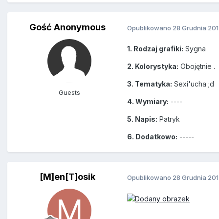
Gość Anonymous
Opublikowano
28 Grudnia 20
1. Rodzaj grafiki:
Sygna
2. Kolorystyka:
Obojętnie .
3. Tematyka:
Sexi'ucha ;d
Guests
4. Wymiary:
----
5. Napis:
Patryk
6. Dodatkowo:
-----
[M]en[T]osik
Opublikowano
28 Grudnia 20