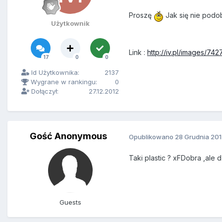
Proszę
Jak się nie podo
Użytkownik
Link :
http://iv.pl/images/7
17
0
0
Id Użytkownika:
2137
Wygrane w rankingu:
0
Dołączył:
27.12.2012
Gość Anonymous
Opublikowano
28 Grudnia 20
Taki plastic ? xFDobra ,ale d
Guests