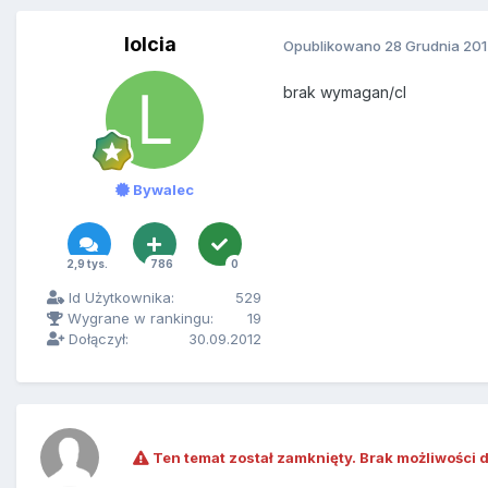
lolcia
Opublikowano
28 Grudnia 20
brak wymagan/cl
Bywalec
2,9 tys.
786
0
Id Użytkownika:
529
Wygrane w rankingu:
19
Dołączył:
30.09.2012
Ten temat został zamknięty. Brak możliwości 