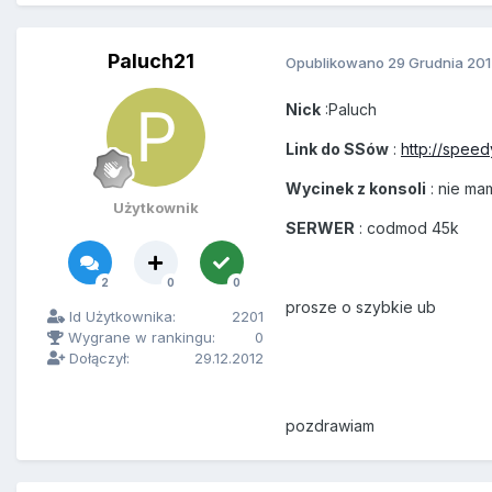
Paluch21
Opublikowano
29 Grudnia 20
Nick
:Paluch
Link do SSów
:
http://speed
Wycinek z konsoli
: nie ma
Użytkownik
SERWER
: codmod 45k
2
0
0
prosze o szybkie ub
Id Użytkownika:
2201
Wygrane w rankingu:
0
Dołączył:
29.12.2012
pozdrawiam