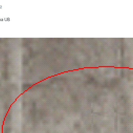
12
ma UB