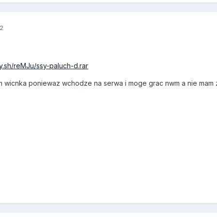
12
y.sh/reMJu/ssy-paluch-d.rar
m wicnka poniewaz wchodze na serwa i moge grac nwm a nie mam 