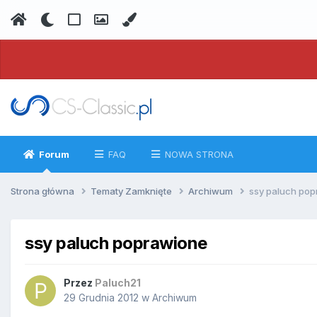
Forum
FAQ
NOWA STRONA
Strona główna
Tematy Zamknięte
Archiwum
ssy paluch po
ssy paluch poprawione
Przez
Paluch21
29 Grudnia 2012
w
Archiwum