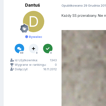
Dantuś
Opublikowano
29 Grudnia 20
Każdy SS przerabiany. Nie 
Bywalec
69
0
0
Id Użytkownika:
1343
Wygrane w rankingu:
0
Dołączył:
16.11.2012