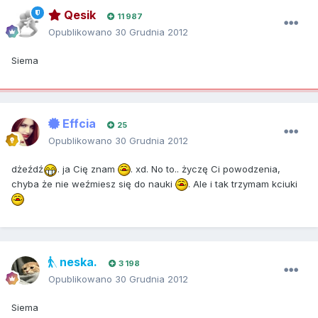
Qesik
11 987
Opublikowano
30 Grudnia 2012
Siema
Effcia
25
Opublikowano
30 Grudnia 2012
dżeźdź
. ja Cię znam
. xd. No to.. życzę Ci powodzenia,
chyba że nie weźmiesz się do nauki
. Ale i tak trzymam kciuki
neska.
3 198
Opublikowano
30 Grudnia 2012
Siema