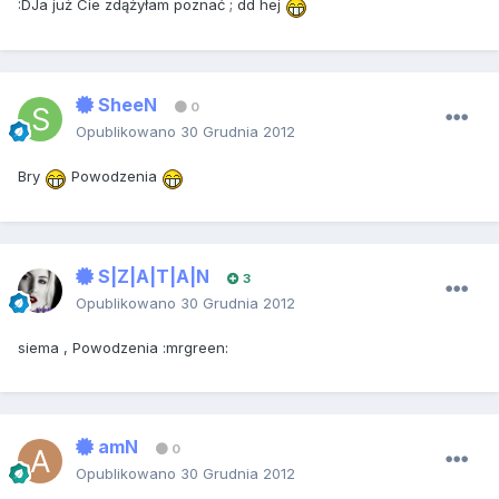
:DJa już Cie zdążyłam poznać ; dd hej
SheeN
0
Opublikowano
30 Grudnia 2012
Bry
Powodzenia
S|Z|A|T|A|N
3
Opublikowano
30 Grudnia 2012
siema , Powodzenia :mrgreen:
amN
0
Opublikowano
30 Grudnia 2012