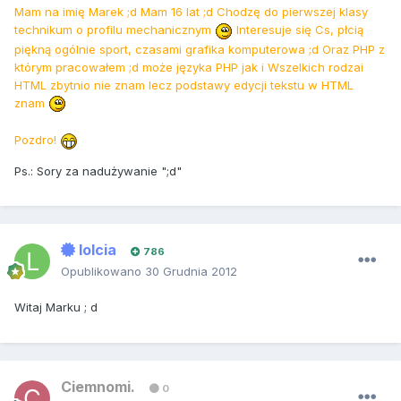
Mam na imię Marek ;d Mam 16 lat ;d Chodzę do pierwszej klasy
technikum o profilu mechanicznym
Interesuje się Cs, płcią
piękną ogólnie sport, czasami grafika komputerowa ;d Oraz PHP z
którym pracowałem ;d może języka PHP jak i Wszelkich rodzai
HTML zbytnio nie znam lecz podstawy edycji tekstu w HTML
znam
Pozdro!
Ps.: Sory za nadużywanie ";d"
lolcia
786
Opublikowano
30 Grudnia 2012
Witaj Marku ; d
Ciemnomi.
0