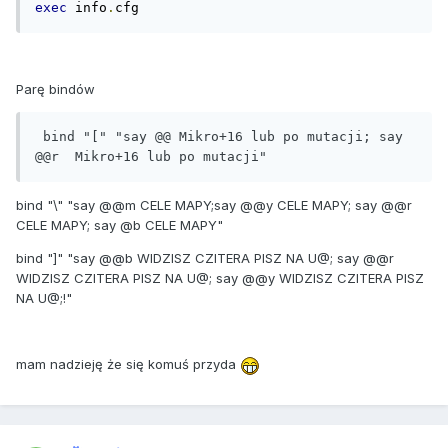
exec
 info
.
cfg
Parę bindów
 bind "[" "say @@ Mikro+16 lub po mutacji; say 
@@r  Mikro+16 lub po mutacji" 
bind "\" "say @@m CELE MAPY;say @@y CELE MAPY; say @@r
CELE MAPY; say @b CELE MAPY"
bind "]" "say @@b WIDZISZ CZITERA PISZ NA U@; say @@r
WIDZISZ CZITERA PISZ NA U@; say @@y WIDZISZ CZITERA PISZ
NA U@;!"
mam nadzieję że się komuś przyda