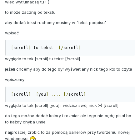
wiec wytłumaczę tu :-)
to może zacznę od tekstu
aby dodać tekst ruchomy musimy w "tekst podpisu"
wpisać
[
scroll
]
 tu tekst  
[/
scroll
]
wygląda to tak [scroll] tu tekst [/scroll]
jeżeli chcemy aby do tego był wyświetlany nick tego kto to czyta
wpiszemy
[
scroll
]
[
you
]
....
[/
scroll
]
wygląda to tak [scroll] [you] i widzisz swój nick :-) [/scroll]
do tego można dodać kolory i rozmiar ale tego nie będę pisał bo
to każdy chyba umie
najprościej zrobić to za pomocą banerów przy tworzeniu nowej
wiadomości