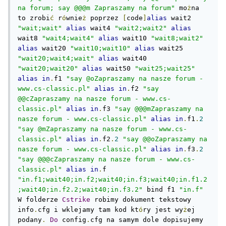
na forum; say @@@m Zapraszamy na forum"
 mo
ż
na 
to zrobi
ć
 r
ó
wnie
ż
 poprzez 
[
code
]
alias
 wait2 
"wait;wait"
alias
 wait4 
"wait2;wait2"
alias
wait8 
"wait4;wait4"
alias
 wait10 
"wait8;wait2"
alias
 wait20 
"wait10;wait10"
alias
 wait25 
"wait20;wait4;wait"
alias
 wait40 
"wait20;wait20"
alias
 wait50 
"wait25;wait25"
alias
in
.
f1 
"say @oZapraszamy na nasze forum - 
www.cs-classic.pl"
alias
in
.
f2 
"say 
@@cZapraszamy na nasze forum - www.cs-
classic.pl"
alias
in
.
f3 
"say @@@mZapraszamy na 
nasze forum - www.cs-classic.pl"
alias
in
.
f1
.
2
"say @mZapraszamy na nasze forum - www.cs-
classic.pl"
alias
in
.
f2
.
2
"say @@oZapraszamy na 
nasze forum - www.cs-classic.pl"
alias
in
.
f3
.
2
"say @@@cZapraszamy na nasze forum - www.cs-
classic.pl"
alias
in
.
f 
"in.f1;wait40;in.f2;wait40;in.f3;wait40;in.f1.2
;wait40;in.f2.2;wait40;in.f3.2"
 bind f1 
"in.f"
W folderze 
Cstrike
 robimy dokument tekstowy 
info
.
cfg i wklejamy tam kod kt
ó
ry jest wy
ż
ej 
podany
.
Do
 config
.
cfg na samym dole dopisujemy 