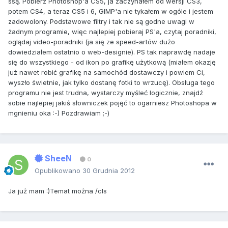
ssą. Pobierz Photoshop'a CS5, ja zaczynałem od wersji CS3,
potem CS4, a teraz CS5 i 6, GIMP'a nie tykałem w ogóle i jestem
zadowolony. Podstawowe filtry i tak nie są godne uwagi w
żadnym programie, więc najlepiej pobieraj PS'a, czytaj poradniki,
oglądaj video-poradniki (ja się ze speed-artów dużo
dowiedziałem ostatnio o web-designie). PS tak naprawdę nadaje
się do wszystkiego - od ikon po grafikę użytkową (miałem okazję
już nawet robić grafikę na samochód dostawczy i powiem Ci,
wyszło świetnie, jak tylko dostanę fotki to wrzucę). Obsługa tego
programu nie jest trudna, wystarczy myśleć logicznie, znajdź
sobie najlepiej jakiś słowniczek pojęć to ogarniesz Photoshopa w
mgnieniu oka :-) Pozdrawiam ;-)
SheeN
0
Opublikowano
30 Grudnia 2012
Ja już mam :)Temat można /cls