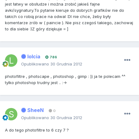
jest łatwy w obsłudze i można zrobić jakieś fajne
avki/sygnatury.To pytanie kieruje do dobrych grafików nie do
takich co robią prace na odwal :DI nie chce, żeby były
komentarze zrób w ( paincie ). Nie pisz czegoś takiego, zachowaj
to dla siebie :)Z góry dziękuje = ]
lolcia
786
Opublikowano
30 Grudnia 2012
photofiltre , photscape , photoshop , gimp : )) ja te polecam ^^
tylko photoshop trudny jest .. :->
SheeN
0
Opublikowano
30 Grudnia 2012
A do tego photofiltre to 6 czy 7 ?