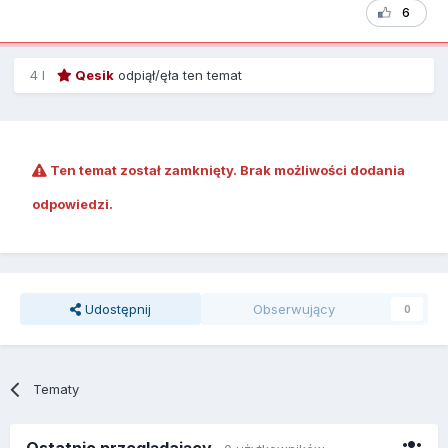
6
4 l
Qesik
odpiął/ęła ten temat
Ten temat został zamknięty. Brak możliwości dodania
odpowiedzi.
Udostępnij
Obserwujący
0
Tematy
Ostatnio przeglądający