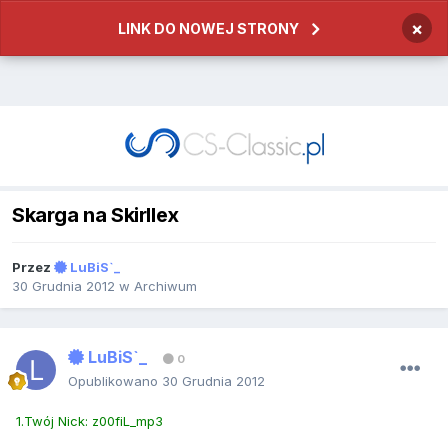
×
LINK DO NOWEJ STRONY
Skarga na Skirllex
Przez
LuBiS`_
30 Grudnia 2012
w
Archiwum
LuBiS`_
0
Opublikowano
30 Grudnia 2012
1.Twój Nick: z00fiL_mp3