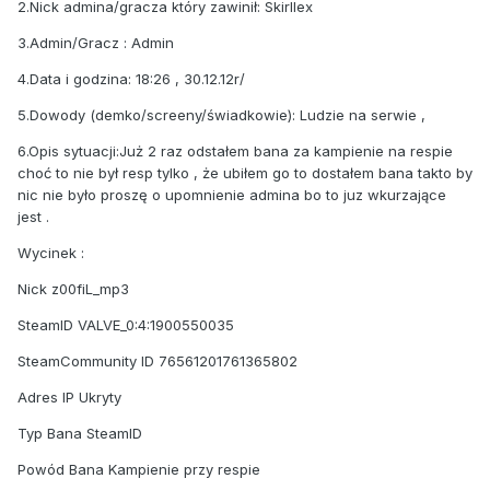
2.Nick admina/gracza który zawinił: Skirllex
3.Admin/Gracz : Admin
4.Data i godzina: 18:26 , 30.12.12r/
5.Dowody (demko/screeny/świadkowie): Ludzie na serwie ,
6.Opis sytuacji:Już 2 raz odstałem bana za kampienie na respie
choć to nie był resp tylko , że ubiłem go to dostałem bana takto by
nic nie było proszę o upomnienie admina bo to juz wkurzające
jest .
Wycinek :
Nick z00fiL_mp3
SteamID VALVE_0:4:1900550035
SteamCommunity ID 76561201761365802
Adres IP Ukryty
Typ Bana SteamID
Powód Bana Kampienie przy respie