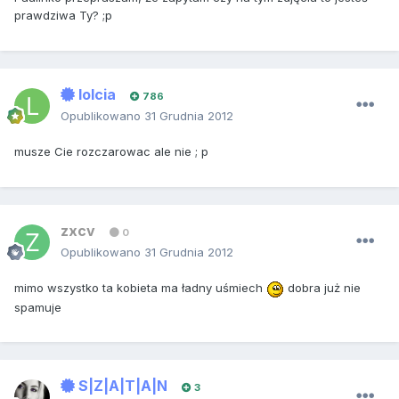
prawdziwa Ty? ;p
lolcia
786
Opublikowano
31 Grudnia 2012
musze Cie rozczarowac ale nie ; p
zxcv
0
Opublikowano
31 Grudnia 2012
mimo wszystko ta kobieta ma ładny uśmiech
dobra już nie
spamuje
S|Z|A|T|A|N
3