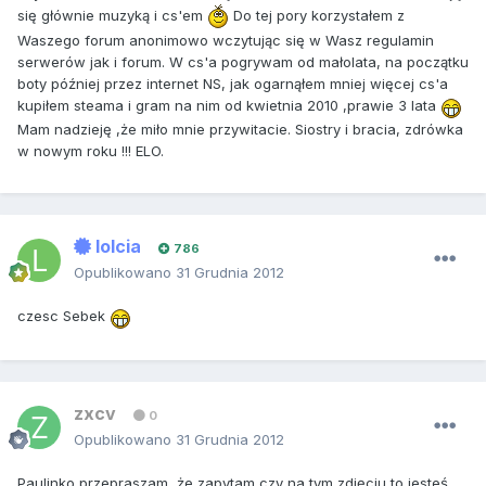
się głównie muzyką i cs'em
Do tej pory korzystałem z
Waszego forum anonimowo wczytując się w Wasz regulamin
serwerów jak i forum. W cs'a pogrywam od małolata, na początku
boty później przez internet NS, jak ogarnąłem mniej więcej cs'a
kupiłem steama i gram na nim od kwietnia 2010 ,prawie 3 lata
Mam nadzieję ,że miło mnie przywitacie. Siostry i bracia, zdrówka
w nowym roku !!! ELO.
lolcia
786
Opublikowano
31 Grudnia 2012
czesc Sebek
zxcv
0
Opublikowano
31 Grudnia 2012
Paulinko przepraszam, że zapytam czy na tym zdjęciu to jesteś