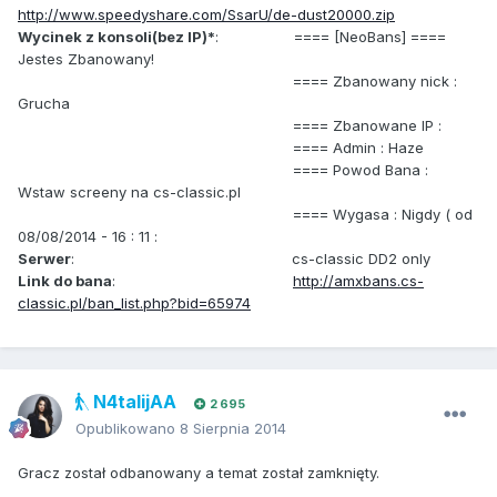
http://www.speedyshare.com/SsarU/de-dust20000.zip
Wycinek z konsoli(bez IP)*
: ==== [NeoBans] ====
Jestes Zbanowany!
==== Zbanowany nick :
Grucha
==== Zbanowane IP :
==== Admin : Haze
==== Powod Bana :
Wstaw screeny na cs-classic.pl
==== Wygasa : Nigdy ( od
08/08/2014 - 16 : 11 :
Serwer
: cs-classic DD2 only
Link do bana
:
http://amxbans.cs-
classic.pl/ban_list.php?bid=65974
N4talijAA
2 695
Opublikowano
8 Sierpnia 2014
Gracz został odbanowany a temat został zamknięty.