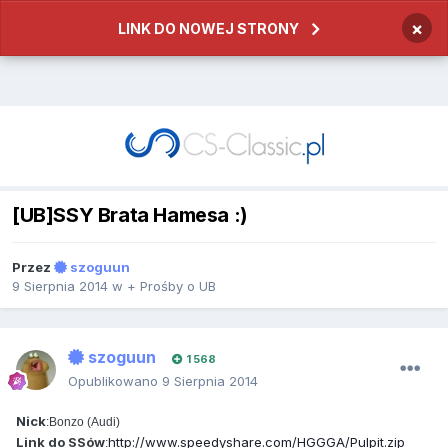
×
LINK DO NOWEJ STRONY
[UB]SSY Brata Hamesa :)
Przez
szoguun
9 Sierpnia 2014
w
+ Prośby o UB
szoguun
1 568
Opublikowano
9 Sierpnia 2014
Nick
:Bonzo (Audi)
Link do SSów
http://www.speedyshare.com/HGGGA/Pulpit.zip
: