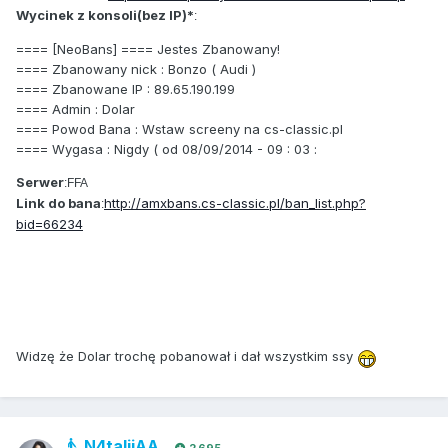
Wycinek z konsoli(bez IP)*
:
==== [NeoBans] ==== Jestes Zbanowany!
==== Zbanowany nick : Bonzo ( Audi )
==== Zbanowane IP : 89.65.190.199
==== Admin : Dolar
==== Powod Bana : Wstaw screeny na cs-classic.pl
==== Wygasa : Nigdy ( od 08/09/2014 - 09 : 03 :
Serwer
:FFA
Link do bana
http://amxbans.cs-classic.pl/ban_list.php?
:
bid=66234
Widzę że Dolar trochę pobanował i dał wszystkim ssy
N4talijAA