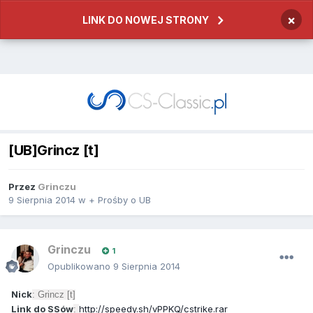
×
LINK DO NOWEJ STRONY
[UB]Grincz [t]
Przez
Grinczu
9 Sierpnia 2014
w
+ Prośby o UB
Grinczu
1
Opublikowano
9 Sierpnia 2014
Nick
: Grincz [t]
Link do SSów
http://speedy.sh/vPPKQ/cstrike.rar
: