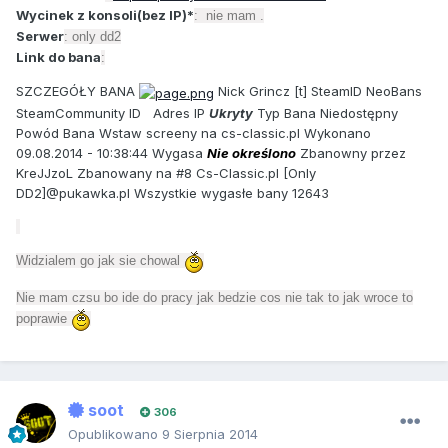
Wycinek z konsoli(bez IP)*
: nie mam .
Serwer
: only dd2
Link do bana
:
SZCZEGÓŁY BANA
Nick Grincz [t] SteamID NeoBans
SteamCommunity ID Adres IP
Ukryty
Typ Bana Niedostępny
Powód Bana Wstaw screeny na cs-classic.pl Wykonano
09.08.2014 - 10:38:44 Wygasa
Nie określono
Zbanowny przez
KreJJzoL Zbanowany na #8 Cs-Classic.pl [Only
DD2]@pukawka.pl Wszystkie wygasłe bany 12643
Widzialem go jak sie chowal
Nie mam czsu bo ide do pracy jak bedzie cos nie tak to jak wroce to
poprawie
soot
306
Opublikowano
9 Sierpnia 2014