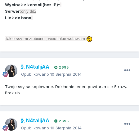
Wycinek z konsoli(bez IP)*
:
Serwer
:only dd2
Link do bana
:
Takie ssy mi zrobiono , wiec takie wstawiam
N4talijAA
2 695
Opublikowano
10 Sierpnia 2014
Twoje ssy sa kopiowane. Dokładnie jeden powtarza sie 5 razy.
Brak ub.
N4talijAA
2 695
Opublikowano
10 Sierpnia 2014