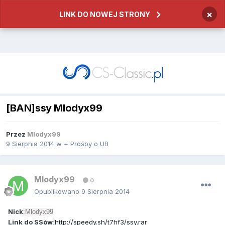
×
LINK DO NOWEJ STRONY
[BAN]ssy Mlodyx99
Przez
Mlodyx99
9 Sierpnia 2014
w
+ Prośby o UB
Mlodyx99
0
Opublikowano
9 Sierpnia 2014
Nick
:Mlodyx99
Link do SSów
http://speedy.sh/t7hf3/ssy.rar
: