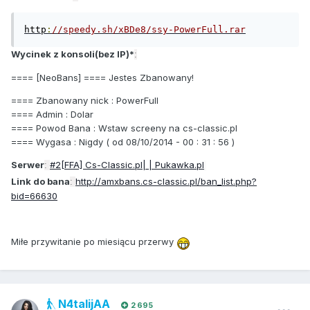
http
:
//speedy.sh/xBDe8/ssy-PowerFull.rar
Wycinek z konsoli(bez IP)*
:
==== [NeoBans] ==== Jestes Zbanowany!
==== Zbanowany nick : PowerFull
==== Admin : Dolar
==== Powod Bana : Wstaw screeny na cs-classic.pl
==== Wygasa : Nigdy ( od 08/10/2014 - 00 : 31 : 56 )
Serwer
#2[FFA] Cs-Classic.pl| | Pukawka.pl
:
Link do bana
http://amxbans.cs-classic.pl/ban_list.php?
:
bid=66630
Miłe przywitanie po miesiącu przerwy
N4talijAA
2 695