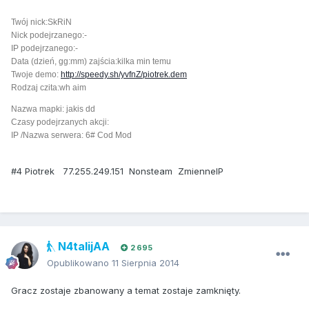
Twój nick:SkRiN
Nick podejrzanego:-
IP podejrzanego:-
Data (dzień, gg:mm) zajścia:kilka min temu
Twoje demo:
http://speedy.sh/yvfnZ/piotrek.dem
Rodzaj czita:wh aim
Nazwa mapki: jakis dd
Czasy podejrzanych akcji:
IP /Nazwa serwera: 6# Cod Mod
#4 Piotrek 77.255.249.151 Nonsteam ZmienneIP
N4talijAA
2 695
Opublikowano
11 Sierpnia 2014
Gracz zostaje zbanowany a temat zostaje zamknięty.