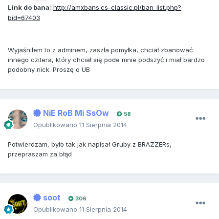
Link do bana
http://amxbans.cs-classic.pl/ban_list.php?
:
bid=67403
Wyjaśniłem to z adminem, zaszła pomyłka, chciał zbanować
innego czitera, który chciał się pode mnie podszyć i miał bardzo
podobny nick. Proszę o UB
NiE RoB Mi SsOw
58
Opublikowano
11 Sierpnia 2014
Potwierdzam, było tak jak napisał Gruby z BRAZZERs,
przepraszam za błąd
soot
306
Opublikowano
11 Sierpnia 2014