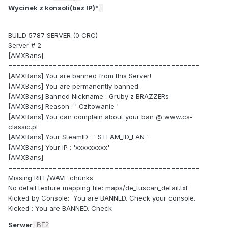
Wycinek z konsoli(bez IP)*
:
BUILD 5787 SERVER (0 CRC)
Server # 2
[AMXBans]
===============================================
[AMXBans] You are banned from this Server!
[AMXBans] You are permanently banned.
[AMXBans] Banned Nickname : Gruby z BRAZZERs
[AMXBans] Reason : ' Czitowanie '
[AMXBans] You can complain about your ban @ www.cs-
classic.pl
[AMXBans] Your SteamID : ' STEAM_ID_LAN '
[AMXBans] Your IP : 'xxxxxxxxx'
[AMXBans]
===============================================
Missing RIFF/WAVE chunks
No detail texture mapping file: maps/de_tuscan_detail.txt
Kicked by Console: You are BANNED. Check your console.
Kicked : You are BANNED. Check
Serwer
: BF2