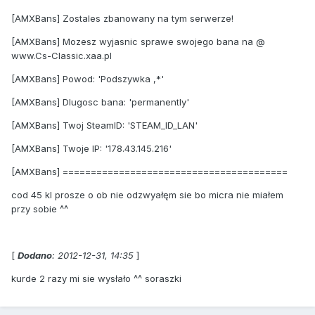
[AMXBans] Zostales zbanowany na tym serwerze!
[AMXBans] Mozesz wyjasnic sprawe swojego bana na @
www.Cs-Classic.xaa.pl
[AMXBans] Powod: 'Podszywka ,*'
[AMXBans] Dlugosc bana: 'permanently'
[AMXBans] Twoj SteamID: 'STEAM_ID_LAN'
[AMXBans] Twoje IP: '178.43.145.216'
[AMXBans] ========================================
cod 45 kl prosze o ob nie odzwyałęm sie bo micra nie miałem
przy sobie ^^
[
Dodano
: 2012-12-31, 14:35
]
kurde 2 razy mi sie wysłało ^^ soraszki