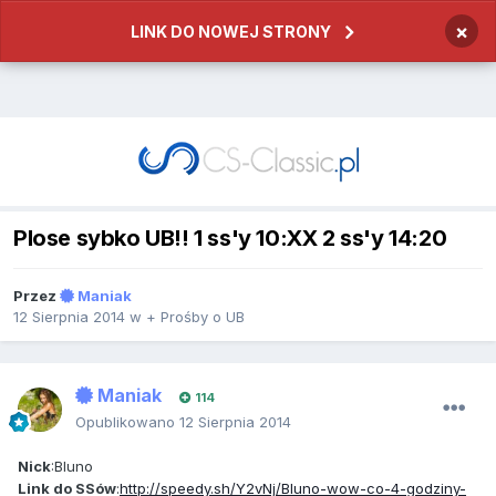
×
LINK DO NOWEJ STRONY
Plose sybko UB!! 1 ss'y 10:XX 2 ss'y 14:20
Przez
Maniak
12 Sierpnia 2014
w
+ Prośby o UB
Maniak
114
Opublikowano
12 Sierpnia 2014
Nick
:Bluno
Link do SSów
:
http://speedy.sh/Y2vNj/Bluno-wow-co-4-godziny-