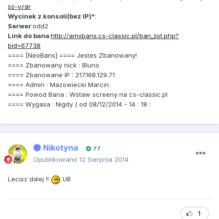
ss-y.rar
Wycinek z konsoli(bez IP)*
:
Serwer
:odd2
Link do bana
:
http://amxbans.cs-classic.pl/ban_list.php?
bid=67738
==== [NeoBans] ==== Jestes Zbanowany!
==== Zbanowany nick : Bluno
==== Zbanowane IP : 217.168.129.71
==== Admin : Mazowiecki Marcin
==== Powod Bana : Wstaw screeny na cs-classic.pl
==== Wygasa : Nigdy ( od 08/12/2014 - 14 : 18 :
Nikotyna
77
Opublikowano
12 Sierpnia 2014
Lecisz dalej !!
UB
1