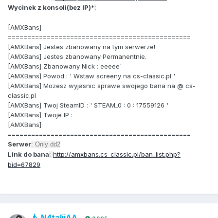
Wycinek z konsoli(bez IP)*
:
[AMXBans]
===============================================
[AMXBans] Jestes zbanowany na tym serwerze!
[AMXBans] Jestes zbanowany Permanentnie.
[AMXBans] Zbanowany Nick : eeeee`
[AMXBans] Powod : ' Wstaw screeny na cs-classic.pl '
[AMXBans] Mozesz wyjasnic sprawe swojego bana na @ cs-
classic.pl
[AMXBans] Twoj SteamID : ' STEAM_0 : 0 : 17559126 '
[AMXBans] Twoje IP :
[AMXBans]
===============================================
Serwer
: Only dd2
Link do bana
http://amxbans.cs-classic.pl/ban_list.php?
:
bid=67829
N4talijAA