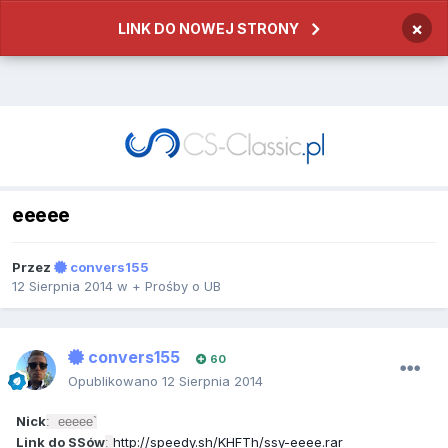
×
LINK DO NOWEJ STRONY
eeeee
Przez
convers155
12 Sierpnia 2014
w
+ Prośby o UB
convers155
60
Opublikowano
12 Sierpnia 2014
Nick
: eeeee`
Link do SSów
http://speedy.sh/KHFTh/ssy-eeee.rar
: