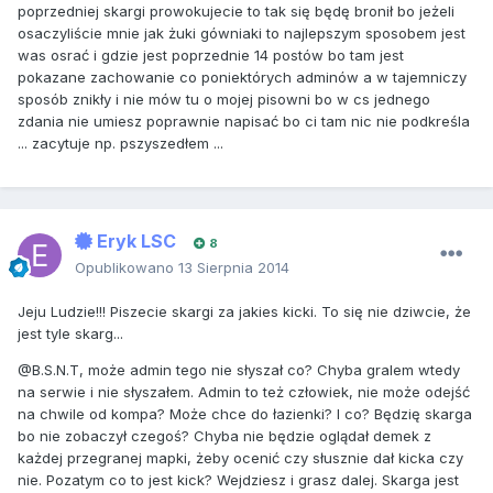
poprzedniej skargi prowokujecie to tak się będę bronił bo jeżeli
osaczyliście mnie jak żuki gówniaki to najlepszym sposobem jest
was osrać i gdzie jest poprzednie 14 postów bo tam jest
pokazane zachowanie co poniektórych adminów a w tajemniczy
sposób znikły i nie mów tu o mojej pisowni bo w cs jednego
zdania nie umiesz poprawnie napisać bo ci tam nic nie podkreśla
... zacytuje np. pszyszedłem ...
Eryk LSC
8
Opublikowano
13 Sierpnia 2014
Jeju Ludzie!!! Piszecie skargi za jakies kicki. To się nie dziwcie, że
jest tyle skarg...
@B.S.N.T, może admin tego nie słyszał co? Chyba gralem wtedy
na serwie i nie słyszałem. Admin to też człowiek, nie może odejść
na chwile od kompa? Może chce do łazienki? I co? Będzię skarga
bo nie zobaczył czegoś? Chyba nie będzie oglądał demek z
każdej przegranej mapki, żeby ocenić czy słusznie dał kicka czy
nie. Pozatym co to jest kick? Wejdziesz i grasz dalej. Skarga jest