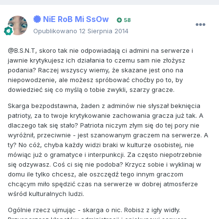
NiE RoB Mi SsOw
58
Opublikowano
12 Sierpnia 2014
@B.S.N.T, skoro tak nie odpowiadają ci admini na serwerze i
jawnie krytykujesz ich działania to czemu sam nie złożysz
podania? Raczej wszyscy wiemy, że skazane jest ono na
niepowodzenie, ale możesz spróbować choćby po to, by
dowiedzieć się co myślą o tobie zwykli, szarzy gracze.
Skarga bezpodstawna, żaden z adminów nie słyszał beknięcia
patrioty, za to twoje krytykowanie zachowania gracza już tak. A
dlaczego tak się stało? Patriota niczym złym się do tej pory nie
wyróżnił, przeciwnie - jest szanowanym graczem na serwerze. A
ty? No cóż, chyba każdy widzi braki w kulturze osobistej, nie
mówiąc już o gramatyce i interpunkcji. Za często niepotrzebnie
się odzywasz. Coś ci się nie podoba? Krzycz sobie i wyklinaj w
domu ile tylko chcesz, ale oszczędź tego innym graczom
chcącym miło spędzić czas na serwerze w dobrej atmosferze
wśród kulturalnych ludzi.
Ogólnie rzecz ujmując - skarga o nic. Robisz z igły widły.