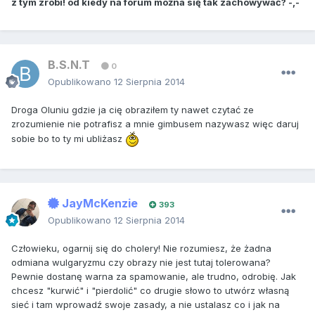
z tym zrobi! od kiedy na forum można się tak zachowywać? -,-
B.S.N.T
0
Opublikowano
12 Sierpnia 2014
Droga Oluniu gdzie ja cię obraziłem ty nawet czytać ze
zrozumienie nie potrafisz a mnie gimbusem nazywasz więc daruj
sobie bo to ty mi ubliżasz
JayMcKenzie
393
Opublikowano
12 Sierpnia 2014
Człowieku, ogarnij się do cholery! Nie rozumiesz, że żadna
odmiana wulgaryzmu czy obrazy nie jest tutaj tolerowana?
Pewnie dostanę warna za spamowanie, ale trudno, odrobię. Jak
chcesz "kurwić" i "pierdolić" co drugie słowo to utwórz własną
sieć i tam wprowadź swoje zasady, a nie ustalasz co i jak na