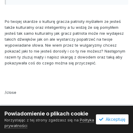
Po twojej skardze o kulturę gracza patrioty myślałem ze jesteś
także kulturalny oraz inteligentny a tu widzę że się pomyliłem
jesteś tak samo kulturalny jak gracz patriota może nie wydajesz
takich dźwięków jak on ale wystarczy popatrzeć na twoje
wypowiadane słowa. Nie wiem przez te wulgaryzmy chcesz
pokazać jaki to nie jesteś dorosły i co ty nie możesz? Następnym
razem ty zluzuj majty i napisz skargę z dowodem oraz taką aby
pokazywała coś do czego można się przyczepić.
/close
Powiadomienie o plikach cookie
Rybak
Akceptuję
476
Korzystając z tej strony zgadzasz się na
Polityka
prywatności
Opublikowano
13 Sierpnia 2014