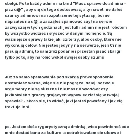
obelgi. Po to każdy admin ma bind "Masz sprawe do admina -
pisz u@" , aby się do tego dostosować, a ty nawet nie dałeś
szansy adminowi na rozpatrzenie tej sytuacji, bo nie
napisałeś na u@, a zacząłeś spamować say! na serwie
zazwyczaj w tych godzinach jest full i admin nie jest robotem
by wszystko widzieć i słyszeć w danym momencie. Są
ważniejsze sprawy takie jak: cziterzy, albo osoby, które nie
wykonują celów. Nie jestes jedyny na serwerze, jeśli Ci nie
pasują admini, to sam złóż podanie i przestań pisać skargi
tylko po to, aby narobić wokół swojej osoby szumu.
Juz za samo spamowanie pod skargą prawdopodobnie
dostaniesz warna, więc się nie pogrązaj dalej, bo twoje
argumenty nie są słuszne i nie masz dowodów? czy
jakikolwiek z graczy grających wypowiedział się w twojej
sprawie? - skoro nie, to widać, jaki jesteś poważany i jak cię
traktuja inni.
ps. Jestem dośc rygorystyczną adminką, wiec powinieneś ode
mnie dostać bana za kulture, a potraktowałam cię ulgowo i