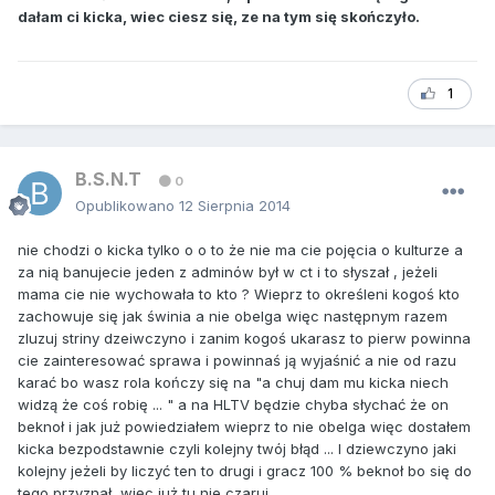
dałam ci kicka, wiec ciesz się, ze na tym się skończyło.
1
B.S.N.T
0
Opublikowano
12 Sierpnia 2014
nie chodzi o kicka tylko o o to że nie ma cie pojęcia o kulturze a
za nią banujecie jeden z adminów był w ct i to słyszał , jeżeli
mama cie nie wychowała to kto ? Wieprz to określeni kogoś kto
zachowuje się jak świnia a nie obelga więc następnym razem
zluzuj striny dzeiwczyno i zanim kogoś ukarasz to pierw powinna
cie zainteresować sprawa i powinnaś ją wyjaśnić a nie od razu
karać bo wasz rola kończy się na "a chuj dam mu kicka niech
widzą że coś robię ... " a na HLTV będzie chyba słychać że on
beknoł i jak już powiedziałem wieprz to nie obelga więc dostałem
kicka bezpodstawnie czyli kolejny twój błąd ... I dziewczyno jaki
kolejny jeżeli by liczyć ten to drugi i gracz 100 % beknoł bo się do
tego przyznał więc już tu nie czaruj ...