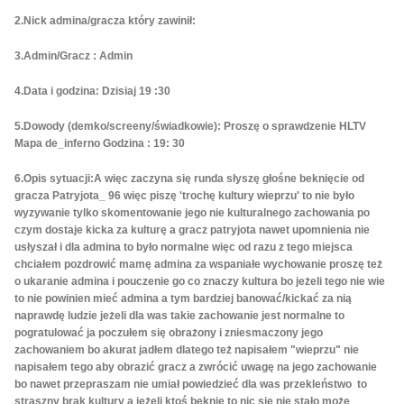
2.Nick admina/gracza który zawinił:
3.Admin/Gracz : Admin
4.Data i godzina: Dzisiaj 19 :30
5.Dowody (demko/screeny/świadkowie): Proszę o sprawdzenie HLTV
Mapa de_inferno Godzina : 19: 30
6.Opis sytuacji:A więc zaczyna się runda słyszę głośne beknięcie od
gracza Patryjota_ 96 więc piszę 'trochę kultury wieprzu' to nie było
wyzywanie tylko skomentowanie jego nie kulturalnego zachowania po
czym dostaje kicka za kulturę a gracz patryjota nawet upomnienia nie
usłyszał i dla admina to było normalne więc od razu z tego miejsca
chciałem pozdrowić mamę admina za wspaniałe wychowanie proszę też
o ukaranie admina i pouczenie go co znaczy kultura bo jeżeli tego nie wie
to nie powinien mieć admina a tym bardziej banować/kickać za nią
naprawdę ludzie jeżeli dla was takie zachowanie jest normalne to
pogratulować ja poczułem się obrażony i zniesmaczony jego
zachowaniem bo akurat jadłem dlatego też napisałem "wieprzu" nie
napisałem tego aby obrazić gracz a zwrócić uwagę na jego zachowanie
bo nawet przepraszam nie umiał powiedzieć dla was przekleństwo to
straszny brak kultury a jeżeli ktoś beknie to nic się nie stało może