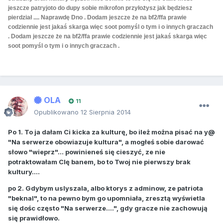
jeszcze patryjoto do dupy sobie mikrofon przyłożysz jak będziesz
pierdział .... Naprawdę Dno . Dodam jeszcze że na bf2/ffa prawie
codziennie jest jakaś skarga więc soot pomyśl o tym i o innych graczach
.
Dodam jeszcze że na bf2/ffa prawie codziennie jest jakaś skarga więc
soot pomyśl o tym i o innych graczach .
OLA
11
Opublikowano
12 Sierpnia 2014
Po 1. To ja dałam Ci kicka za kulturę, bo ileż można pisać na y@
"Na serwerze obowiazuje kultura", a mogłeś sobie darować
słowo "wieprz"... powinieneś się cieszyć, ze nie
potraktowałam CIę banem, bo to Twoj nie pierwszy brak
kultury....
po 2. Gdybym uslyszala, albo ktorys z adminow, ze patriota
"beknal", to na pewno bym go upomniała, zresztą wyświetla
się dośc często "Na serwerze....", gdy gracze nie zachowują
się prawidłowo.