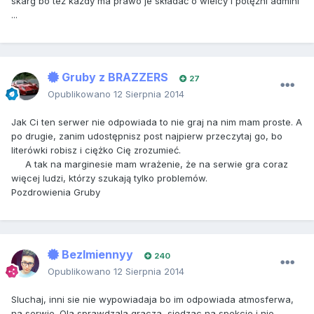
skarg bo też każdy ma prawo je składać o wielcy i potężni admini
...
Gruby z BRAZZERS
27
Opublikowano
12 Sierpnia 2014
Jak Ci ten serwer nie odpowiada to nie graj na nim mam proste. A
po drugie, zanim udostępnisz post najpierw przeczytaj go, bo
literówki robisz i ciężko Cię zrozumieć.
A tak na marginesie mam wrażenie, że na serwie gra coraz
więcej ludzi, którzy szukają tylko problemów.
Pozdrowienia Gruby
BezImiennyy
240
Opublikowano
12 Sierpnia 2014
Sluchaj, inni sie nie wypowiadaja bo im odpowiada atmosferwa,
na serwie. Ola sprawdzala gracza, siedzac na spekcie i nie