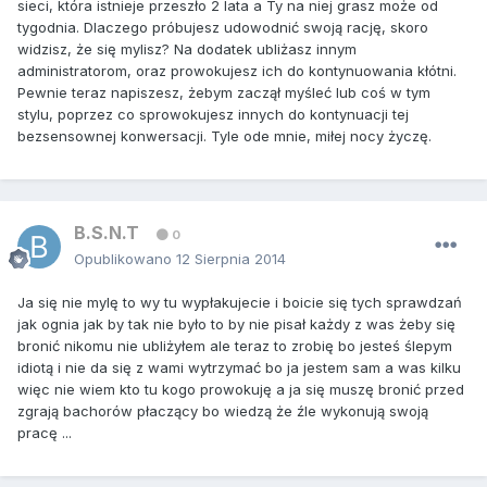
sieci, która istnieje przeszło 2 lata a Ty na niej grasz może od
tygodnia. Dlaczego próbujesz udowodnić swoją rację, skoro
widzisz, że się mylisz? Na dodatek ubliżasz innym
administratorom, oraz prowokujesz ich do kontynuowania kłótni.
Pewnie teraz napiszesz, żebym zaczął myśleć lub coś w tym
stylu, poprzez co sprowokujesz innych do kontynuacji tej
bezsensownej konwersacji. Tyle ode mnie, miłej nocy życzę.
B.S.N.T
0
Opublikowano
12 Sierpnia 2014
Ja się nie mylę to wy tu wypłakujecie i boicie się tych sprawdzań
jak ognia jak by tak nie było to by nie pisał każdy z was żeby się
bronić nikomu nie ubliżyłem ale teraz to zrobię bo jesteś ślepym
idiotą i nie da się z wami wytrzymać bo ja jestem sam a was kilku
więc nie wiem kto tu kogo prowokuję a ja się muszę bronić przed
zgrają bachorów płaczący bo wiedzą że źle wykonują swoją
pracę ...