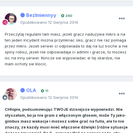
BezImiennyy
240
Opublikowano
12 Sierpnia 2014
Przeczytaj regulami tam masz, jezeli gracz naduzywa mikro a na
ten jeden incydent mozna przymknac oko, gracz nie raz pomaga
przez mikro. Jezeli serwer ci odpowiada to daj na luz troche a nie
spiny robisz, jezeli nie odpowiadaja ci admini i gracze, to mozesz
isc na inny serwer. Koncze sie wypowiadac w tej skardze, nie
mam ochoty sie klocic.
OLA
11
Opublikowano
12 Sierpnia 2014
CHłopie, podsumowując TWOJE dzisiejsze wypowiedzi. Nie
słyszałam, bo ja nie gram z włączonym głosem, może Ty jako-
gimbus masz wakacje i mozesz sobie grać na fulla, ale to nie
znaczy, ze kazdy musi mieć włączone dźwięki (różne sytuacje