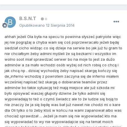
B.S.N.T
0
Opublikowano
12 Sierpnia 2014
ahhah jeżeli Ola była na specu to powinna słyszeć patryiote więc
jej nie pogrążaj a chyba wam się coś poprzewracało jeżeli będę
siedział cicho widząc co się dzieje na serwie bo jak już tu gram to
nie chciałbym żeby admini myśleli że są bezkarni i wszystko im
wolno soot miał sprawdzać serwer bo na moje to jest za dużo
adminów a za mało wchodzi osób wyżej od nich robią co chcą i
jak chcą np . dzisiaj wychodzę żeby napisać skargę kończy się
de_inferno wchodzę z powrotem zaczyna się de inferno miałem
wcześniej napisać też skargę o dobieranie teamów przez
adminów bo takie sytuację też mają miejsce ale już szkoda mi
było opisywać waszej głupoty dziwne że tylko admini się
wypowiadają to też o czymś świadcz ale to że ludzie się boją to
nie znaczy że ja się będę was bał już nawet nie chodzi mi o kare
dla Oli tylko o to żeby ktoś w końcu na wami zapanował albo was
chociaż sprawdzał ... Jeżeli ja mam się nie wypowiadać kto ma
się wypowiadać to wy nie wypowiadajcie się na temat moich