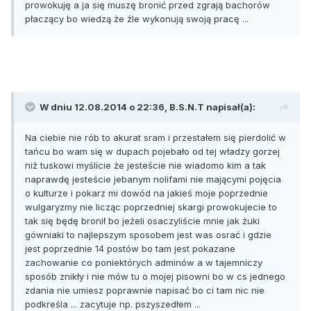
prowokuję a ja się muszę bronić przed zgrają bachorów
płaczący bo wiedzą że źle wykonują swoją pracę ...
W dniu 12.08.2014 o 22:36, B.S.N.T napisał(a):
Na ciebie nie rób to akurat sram i przestałem się pierdolić w
tańcu bo wam się w dupach pojebało od tej władzy gorzej
niż tuskowi myślicie że jesteście nie wiadomo kim a tak
naprawdę jesteście jebanym nolifami nie mającymi pojęcia
o kulturze i pokarz mi dowód na jakieś moje poprzednie
wulgaryzmy nie licząc poprzedniej skargi prowokujecie to
tak się będę bronił bo jeżeli osaczyliście mnie jak żuki
gówniaki to najlepszym sposobem jest was osrać i gdzie
jest poprzednie 14 postów bo tam jest pokazane
zachowanie co poniektórych adminów a w tajemniczy
sposób znikły i nie mów tu o mojej pisowni bo w cs jednego
zdania nie umiesz poprawnie napisać bo ci tam nic nie
podkreśla ... zacytuje np. pszyszedłem ...