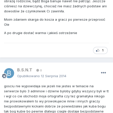
obrazę rodziców, bądź Boga banuje nawet nie patrząc. Jeszcze
ciśniesz na dziewczynę, chociaż nie masz żadnych podstaw ani
dowodów że czymkolwiek Ci zawiniła.
Moim zdaniem skarga do kosza a gracz po pierwsze przeprosić
Ole
A po drugie dostać warma i jakieś ostrzeżenie
1
B.S.N.T
0
Opublikowano
12 Sierpnia 2014
gosciu nie wypowidaja sie jezeli nie jestes w temacie na
serwerze bylo 3 adminow i dziwne byloby gdyby wszyscy byli w tt
i wgl co cie obchodzi moja ortografia czy tez gramatyka nikogo
nie prowokowalem to wy prowokujecie mnie i innych graczy
bezpodstawnymi kickami dobrze ze powiedziales jak kuba bogu
tak bog kubie bo pewnie dlatego ciagle dostaje bezpodstawne