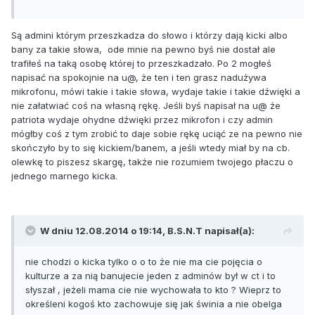
Są admini którym przeszkadza do słowo i którzy dają kicki albo
bany za takie słowa, ode mnie na pewno byś nie dostał ale
trafiłeś na taką osobę której to przeszkadzało. Po 2 mogłeś
napisać na spokojnie na u@, że ten i ten grasz nadużywa
mikrofonu, mówi takie i takie słowa, wydaje takie i takie dźwięki a
nie załatwiać coś na własną rękę. Jeśli byś napisał na u@ że
patriota wydaje ohydne dźwięki przez mikrofon i czy admin
mógłby coś z tym zrobić to daje sobie rękę uciąć ze na pewno nie
skończyło by to się kickiem/banem, a jeśli wtedy miał by na cb.
olewkę to piszesz skargę, także nie rozumiem twojego płaczu o
jednego marnego kicka.
W dniu 12.08.2014 o 19:14, B.S.N.T napisał(a):
nie chodzi o kicka tylko o o to że nie ma cie pojęcia o
kulturze a za nią banujecie jeden z adminów był w ct i to
słyszał , jeżeli mama cie nie wychowała to kto ? Wieprz to
określeni kogoś kto zachowuje się jak świnia a nie obelga