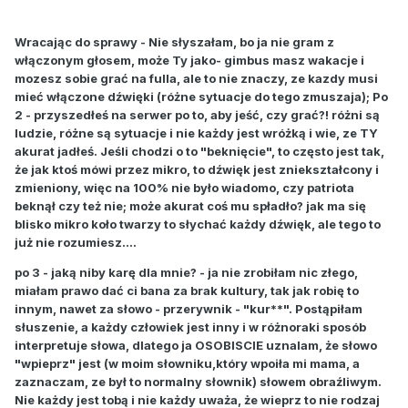
Wracając do sprawy - Nie słyszałam, bo ja nie gram z
włączonym głosem, może Ty jako- gimbus masz wakacje i
mozesz sobie grać na fulla, ale to nie znaczy, ze kazdy musi
mieć włączone dźwięki (różne sytuacje do tego zmuszaja); Po
2 - przyszedłeś na serwer po to, aby jeść, czy grać?! różni są
ludzie, różne są sytuacje i nie każdy jest wróżką i wie, ze TY
akurat jadłeś. Jeśli chodzi o to "beknięcie", to często jest tak,
że jak ktoś mówi przez mikro, to dźwięk jest zniekształcony i
zmieniony, więc na 100% nie było wiadomo, czy patriota
beknął czy też nie; może akurat coś mu spładło? jak ma się
blisko mikro koło twarzy to słychać każdy dźwięk, ale tego to
już nie rozumiesz....
po 3 - jaką niby karę dla mnie? - ja nie zrobiłam nic złego,
miałam prawo dać ci bana za brak kultury, tak jak robię to
innym, nawet za słowo - przerywnik - "kur**". Postąpiłam
słuszenie, a każdy człowiek jest inny i w różnoraki sposób
interpretuje słowa, dlatego ja OSOBISCIE uznalam, że słowo
"wpieprz" jest (w moim słowniku,który wpoiła mi mama, a
zaznaczam, ze był to normalny słownik) słowem obraźliwym.
Nie każdy jest tobą i nie każdy uważa, że wieprz to nie rodzaj