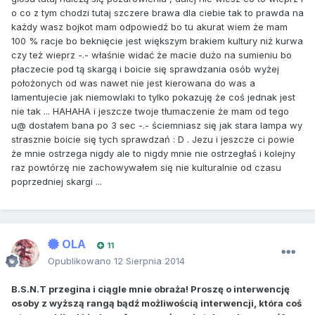
o co z tym chodzi tutaj szczere brawa dla ciebie tak to prawda na
każdy wasz bojkot mam odpowiedź bo tu akurat wiem że mam
100 % racje bo beknięcie jest większym brakiem kultury niż kurwa
czy też wieprz -.- właśnie widać że macie dużo na sumieniu bo
płaczecie pod tą skargą i boicie się sprawdzania osób wyżej
położonych od was nawet nie jest kierowana do was a
lamentujecie jak niemowlaki to tylko pokazuję że coś jednak jest
nie tak ... HAHAHA i jeszcze twoje tłumaczenie że mam od tego
u@ dostałem bana po 3 sec -.- ściemniasz się jak stara lampa wy
strasznie boicie się tych sprawdzań : D . Jezu i jeszcze ci powie
że mnie ostrzega nigdy ale to nigdy mnie nie ostrzegłaś i kolejny
raz powtórzę nie zachowywałem się nie kulturalnie od czasu
poprzedniej skargi ...
OLA
11
Opublikowano
12 Sierpnia 2014
B.S.N.T przegina i ciągle mnie obraża! Proszę o interwencję
osoby z wyższą rangą bądź możliwością interwencji, która coś