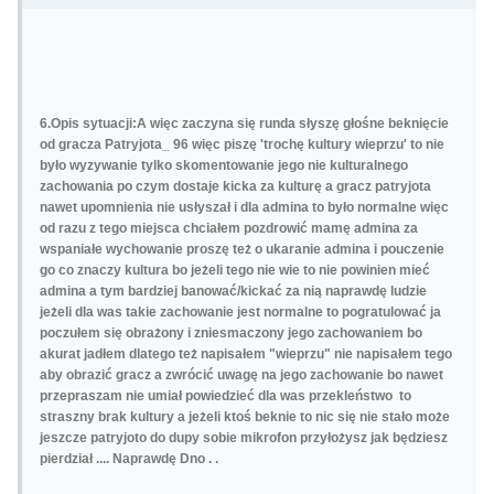
6.Opis sytuacji:A więc zaczyna się runda słyszę głośne beknięcie
od gracza Patryjota_ 96 więc piszę 'trochę kultury wieprzu' to nie
było wyzywanie tylko skomentowanie jego nie kulturalnego
zachowania po czym dostaje kicka za kulturę a gracz patryjota
nawet upomnienia nie usłyszał i dla admina to było normalne więc
od razu z tego miejsca chciałem pozdrowić mamę admina za
wspaniałe wychowanie proszę też o ukaranie admina i pouczenie
go co znaczy kultura bo jeżeli tego nie wie to nie powinien mieć
admina a tym bardziej banować/kickać za nią naprawdę ludzie
jeżeli dla was takie zachowanie jest normalne to pogratulować ja
poczułem się obrażony i zniesmaczony jego zachowaniem bo
akurat jadłem dlatego też napisałem "wieprzu" nie napisałem tego
aby obrazić gracz a zwrócić uwagę na jego zachowanie bo nawet
przepraszam nie umiał powiedzieć dla was przekleństwo to
straszny brak kultury a jeżeli ktoś beknie to nic się nie stało może
jeszcze patryjoto do dupy sobie mikrofon przyłożysz jak będziesz
pierdział .... Naprawdę Dno .
.