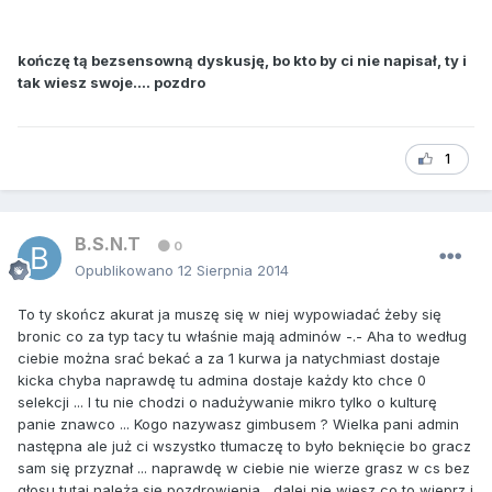
kończę tą bezsensowną dyskusję, bo kto by ci nie napisał, ty i
tak wiesz swoje.... pozdro
1
B.S.N.T
0
Opublikowano
12 Sierpnia 2014
To ty skończ akurat ja muszę się w niej wypowiadać żeby się
bronic co za typ tacy tu właśnie mają adminów -.- Aha to według
ciebie można srać bekać a za 1 kurwa ja natychmiast dostaje
kicka chyba naprawdę tu admina dostaje każdy kto chce 0
selekcji ... I tu nie chodzi o nadużywanie mikro tylko o kulturę
panie znawco ... Kogo nazywasz gimbusem ? Wielka pani admin
następna ale już ci wszystko tłumaczę to było beknięcie bo gracz
sam się przyznał ... naprawdę w ciebie nie wierze grasz w cs bez
głosu tutaj należą się pozdrowienia , dalej nie wiesz co to wieprz i