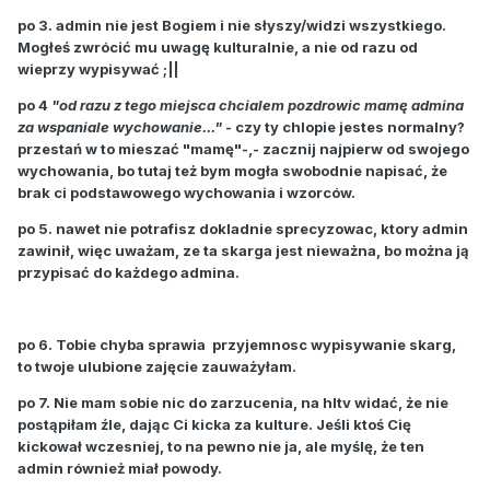
po 3. admin nie jest Bogiem i nie słyszy/widzi wszystkiego.
Mogłeś zwrócić mu uwagę kulturalnie, a nie od razu od
wieprzy wypisywać ;||
po 4
"od razu z tego miejsca chcialem pozdrowic mamę admina
za wspaniale wychowanie..."
- czy ty chlopie jestes normalny?
przestań w to mieszać "mamę"-,- zacznij najpierw od swojego
wychowania, bo tutaj też bym mogła swobodnie napisać, że
brak ci podstawowego wychowania i wzorców.
po 5. nawet nie potrafisz dokladnie sprecyzowac, ktory admin
zawinił, więc uważam, ze ta skarga jest nieważna, bo można ją
przypisać do każdego admina.
po 6. Tobie chyba sprawia przyjemnosc wypisywanie skarg,
to twoje ulubione zajęcie zauważyłam.
po 7. Nie mam sobie nic do zarzucenia, na hltv widać, że nie
postąpiłam źle, dając Ci kicka za kulture. Jeśli ktoś Cię
kickował wczesniej, to na pewno nie ja, ale myślę, że ten
admin również miał powody.