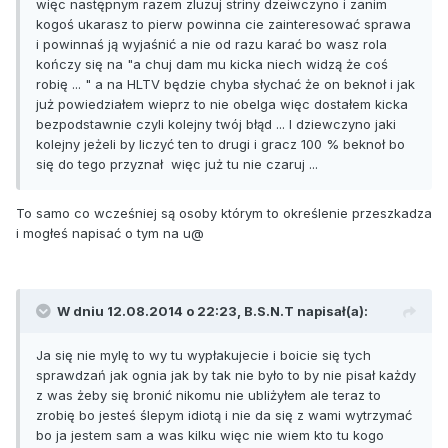
więc następnym razem zluzuj striny dzeiwczyno i zanim
kogoś ukarasz to pierw powinna cie zainteresować sprawa
i powinnaś ją wyjaśnić a nie od razu karać bo wasz rola
kończy się na "a chuj dam mu kicka niech widzą że coś
robię ... " a na HLTV będzie chyba słychać że on beknoł i jak
już powiedziałem wieprz to nie obelga więc dostałem kicka
bezpodstawnie czyli kolejny twój błąd ... I dziewczyno jaki
kolejny jeżeli by liczyć ten to drugi i gracz 100 % beknoł bo
się do tego przyznał więc już tu nie czaruj ...
To samo co wcześniej są osoby którym to określenie przeszkadza
i mogłeś napisać o tym na u@
W dniu 12.08.2014 o 22:23, B.S.N.T napisał(a):
Ja się nie mylę to wy tu wypłakujecie i boicie się tych
sprawdzań jak ognia jak by tak nie było to by nie pisał każdy
z was żeby się bronić nikomu nie ubliżyłem ale teraz to
zrobię bo jesteś ślepym idiotą i nie da się z wami wytrzymać
bo ja jestem sam a was kilku więc nie wiem kto tu kogo