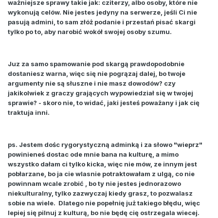
ważniejsze sprawy takie jak: cziterzy, albo osoby, które nie
wykonują celów. Nie jestes jedyny na serwerze, jeśli Ci nie
pasują admini, to sam złóż podanie i przestań pisać skargi
tylko po to, aby narobić wokół swojej osoby szumu.
Juz za samo spamowanie pod skargą prawdopodobnie
dostaniesz warna, więc się nie pogrązaj dalej, bo twoje
argumenty nie są słuszne i nie masz dowodów? czy
jakikolwiek z graczy grających wypowiedział się w twojej
sprawie? - skoro nie, to widać, jaki jesteś poważany i jak cię
traktuja inni.
ps. Jestem dośc rygorystyczną adminką i za słowo "wieprz"
powinieneś dostac ode mnie bana na kulturę, a mimo
wszystko dałam ci tylko kicka, więc nie mów, ze innym jest
pobłarzane, bo ja cie wlasnie potraktowałam z ulgą, co nie
powinnam wcale zrobić , bo ty nie jestes jednorazowo
niekulturalny, tylko zazwyczaj kiedy grasz, to pozwalasz
sobie na wiele. Dlatego nie popełnię już takiego błędu, więc
lepiej się pilnuj z kulturą, bo nie będę cię ostrzegala wiecej.