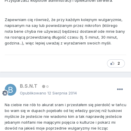
Przysparzasz kłopotów administracji i opiekunowi serwera.
Zapewniam cię również, że przy każdym kolejnym wulgaryzmie,
napisanym na say lub powiedzianym przez mikrofon (którego
nota bene chyba nie używasz) będziesz dostawał ode mnie bany
na rosnącą przewidzianą długość czasu (tj. 5 minut, 30 minut,
godzina...), więc lepiej uważaj z wyrażaniem swoich myśli.
2
B.S.N.T
0
Opublikowano
12 Sierpnia 2014
Na ciebie nie rób to akurat sram i przestałem się pierdolić w tańcu
bo wam się w dupach pojebało od tej władzy gorzej niż tuskowi
myślicie że jesteście nie wiadomo kim a tak naprawdę jesteście
jebanym nolifami nie mającymi pojęcia o kulturze i pokarz mi
dowód na jakieś moje poprzednie wulgaryzmy nie licząc