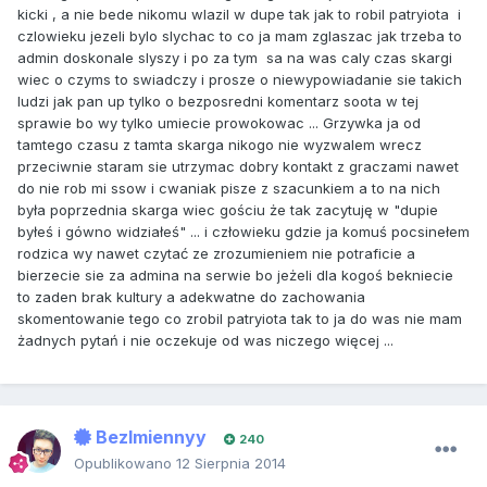
kicki , a nie bede nikomu wlazil w dupe tak jak to robil patryiota i
czlowieku jezeli bylo slychac to co ja mam zglaszac jak trzeba to
admin doskonale slyszy i po za tym sa na was caly czas skargi
wiec o czyms to swiadczy i prosze o niewypowiadanie sie takich
ludzi jak pan up tylko o bezposredni komentarz soota w tej
sprawie bo wy tylko umiecie prowokowac ... Grzywka ja od
tamtego czasu z tamta skarga nikogo nie wyzwalem wrecz
przeciwnie staram sie utrzymac dobry kontakt z graczami nawet
do nie rob mi ssow i cwaniak pisze z szacunkiem a to na nich
była poprzednia skarga wiec gościu że tak zacytuję w "dupie
byłeś i gówno widziałeś" ... i człowieku gdzie ja komuś pocsinełem
rodzica wy nawet czytać ze zrozumieniem nie potraficie a
bierzecie sie za admina na serwie bo jeżeli dla kogoś bekniecie
to zaden brak kultury a adekwatne do zachowania
skomentowanie tego co zrobil patryiota tak to ja do was nie mam
żadnych pytań i nie oczekuje od was niczego więcej ...
BezImiennyy
240
Opublikowano
12 Sierpnia 2014