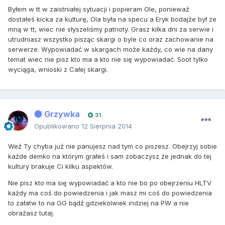
Byłem w tt w zaistniałej sytuacji i popieram Ole, ponieważ
dostałeś kicka za kulturę, Ola była na specu a Eryk bodajże był ze
mną w tt, wiec nie słyszeliśmy patrioty. Grasz kilka dni za serwie i
utrudniasz wszystko pisząc skargi o byle co oraz zachowanie na
serwerze. Wypowiadać w skargach może każdy, co wie na dany
temat wiec nie pisz kto ma a kto nie się wypowiadać. Soot tylko
wyciąga, wnioski z Całej skargi.
Grzywka
31
Opublikowano
12 Sierpnia 2014
Weź Ty chyba już nie panujesz nad tym co piszesz. Obejrzyj sobie
każde demko na którym grałeś i sam zobaczysz że jednak do tej
kultury brakuje Ci kilku aspektów.
Nie pisz kto ma się wypowiadać a kto nie bo po obejrzeniu HLTV
każdy ma coś do powiedzenia i jak masz mi coś do powiedzenia
to załatw to na GG bądź gdziekolwiek indziej na PW a nie
obrażasz tutaj.