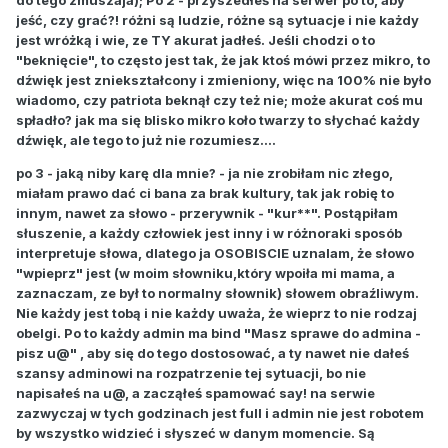
do tego zmuszaja); Po 2 - przyszedłeś na serwer po to, aby
jeść, czy grać?! różni są ludzie, różne są sytuacje i nie każdy
jest wróżką i wie, ze TY akurat jadłeś. Jeśli chodzi o to
"beknięcie", to często jest tak, że jak ktoś mówi przez mikro, to
dźwięk jest zniekształcony i zmieniony, więc na 100% nie było
wiadomo, czy patriota beknął czy też nie; może akurat coś mu
spładło? jak ma się blisko mikro koło twarzy to słychać każdy
dźwięk, ale tego to już nie rozumiesz....
po 3 - jaką niby karę dla mnie? - ja nie zrobiłam nic złego,
miałam prawo dać ci bana za brak kultury, tak jak robię to
innym, nawet za słowo - przerywnik - "kur**". Postąpiłam
słuszenie, a każdy człowiek jest inny i w różnoraki sposób
interpretuje słowa, dlatego ja OSOBISCIE uznalam, że słowo
"wpieprz" jest (w moim słowniku,który wpoiła mi mama, a
zaznaczam, ze był to normalny słownik) słowem obraźliwym.
Nie każdy jest tobą i nie każdy uważa, że wieprz to nie rodzaj
obelgi. Po to każdy admin ma bind "Masz sprawe do admina -
pisz u@" , aby się do tego dostosować, a ty nawet nie dałeś
szansy adminowi na rozpatrzenie tej sytuacji, bo nie
napisałeś na u@, a zacząłeś spamować say! na serwie
zazwyczaj w tych godzinach jest full i admin nie jest robotem
by wszystko widzieć i słyszeć w danym momencie. Są