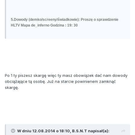
5.Dowody (demko/screeny/świadkowie): Proszę o sprawdzenie
HLTV Mapa de_inferno Godzina : 19: 30
Po 1 ty piszesz skargę więc ty masz obowiązek dać nam dowody
obciążające tą osobę. Już na starcie powinienem zamknąć
skargę.
W dniu 12.08.2014 o 18:10, B.S.N.T napisał(a):