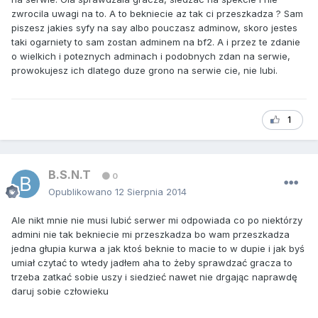
zwrocila uwagi na to. A to bekniecie az tak ci przeszkadza ? Sam
piszesz jakies syfy na say albo pouczasz adminow, skoro jestes
taki ogarniety to sam zostan adminem na bf2. A i przez te zdanie
o wielkich i poteznych adminach i podobnych zdan na serwie,
prowokujesz ich dlatego duze grono na serwie cie, nie lubi.
1
B.S.N.T
0
Opublikowano
12 Sierpnia 2014
Ale nikt mnie nie musi lubić serwer mi odpowiada co po niektórzy
admini nie tak bekniecie mi przeszkadza bo wam przeszkadza
jedna głupia kurwa a jak ktoś beknie to macie to w dupie i jak byś
umiał czytać to wtedy jadłem aha to żeby sprawdzać gracza to
trzeba zatkać sobie uszy i siedzieć nawet nie drgając naprawdę
daruj sobie człowieku