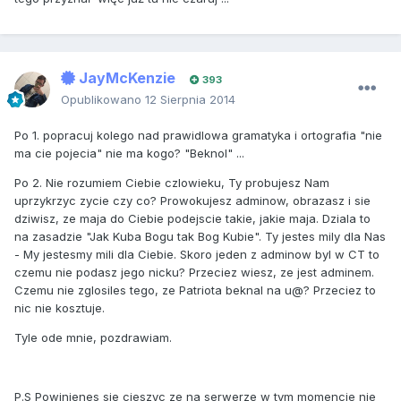
JayMcKenzie
393
Opublikowano
12 Sierpnia 2014
Po 1. popracuj kolego nad prawidlowa gramatyka i ortografia "nie
ma cie pojecia" nie ma kogo? "Beknol" ...
Po 2. Nie rozumiem Ciebie czlowieku, Ty probujesz Nam
uprzykrzyc zycie czy co? Prowokujesz adminow, obrazasz i sie
dziwisz, ze maja do Ciebie podejscie takie, jakie maja. Dziala to
na zasadzie "Jak Kuba Bogu tak Bog Kubie". Ty jestes mily dla Nas
- My jestesmy mili dla Ciebie. Skoro jeden z adminow byl w CT to
czemu nie podasz jego nicku? Przeciez wiesz, ze jest adminem.
Czemu nie zglosiles tego, ze Patriota beknal na u@? Przeciez to
nic nie kosztuje.
Tyle ode mnie, pozdrawiam.
P.S Powinienes sie cieszyc ze na serwerze w tym momencie nie