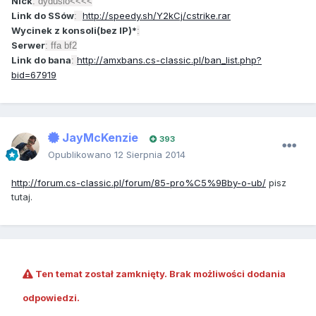
Nick
: dydusio<<<<
Link do SSów
http://speedy.sh/Y2kCj/cstrike.rar
:
Wycinek z konsoli(bez IP)*
:
Serwer
: ffa bf2
Link do bana
http://amxbans.cs-classic.pl/ban_list.php?
:
bid=67919
JayMcKenzie
393
Opublikowano
12 Sierpnia 2014
http://forum.cs-classic.pl/forum/85-pro%C5%9Bby-o-ub/
pisz
tutaj.
Ten temat został zamknięty. Brak możliwości dodania
odpowiedzi.