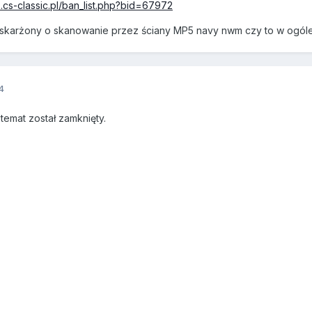
.cs-classic.pl/ban_list.php?bid=67972
em oskarżony o skanowanie przez ściany MP5 navy nwm czy to w ogól
4
emat został zamknięty.