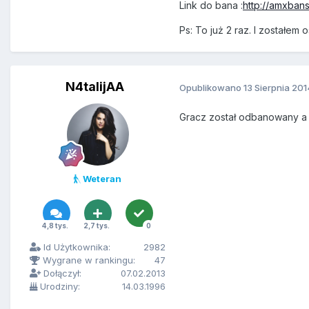
Link do bana :
http://amxbans
Ps: To już 2 raz. I został
N4talijAA
Opublikowano
13 Sierpnia 201
Gracz został odbanowany a t
Weteran
4,8 tys.
2,7 tys.
0
Id Użytkownika:
2982
Wygrane w rankingu:
47
Dołączył:
07.02.2013
Urodziny:
14.03.1996