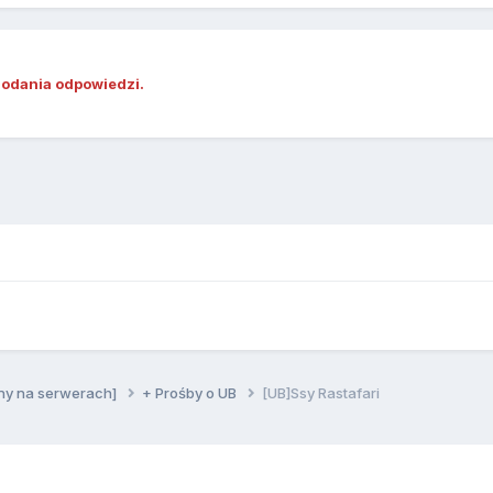
dodania odpowiedzi.
ny na serwerach]
+ Prośby o UB
[UB]Ssy Rastafari