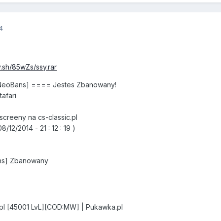
4
y.sh/85wZs/ssy.rar
[NeoBans] ==== Jestes Zbanowany!
afari
reeny na cs-classic.pl
12/2014 - 21 : 12 : 19 )
ans] Zbanowany
c.pl [45001 LvL][COD:MW] | Pukawka.pl