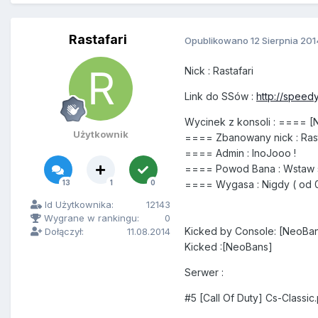
Rastafari
Opublikowano
12 Sierpnia 201
Nick : Rastafari
Link do SSów :
http://speed
Wycinek z konsoli : ==== 
Użytkownik
==== Zbanowany nick : Rast
==== Admin : InoJooo !
==== Powod Bana : Wstaw sc
13
1
0
==== Wygasa : Nigdy ( od 08/
Id Użytkownika:
12143
Wygrane w rankingu:
0
Kicked by Console: [NeoB
Dołączył:
11.08.2014
Kicked :[NeoBans]
Serwer :
#5 [Call Of Duty] Cs-Classi