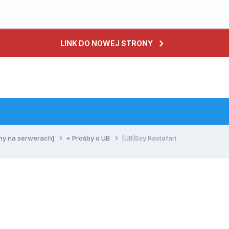
LINK DO NOWEJ STRONY
ny na serwerach]
+ Prośby o UB
[UB]Ssy Rastafari