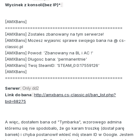
Wycinek z konsoli(bez IP)*
:
[AMXBans]
===============================================
[AMXBans] Zostales zbanowany na tym serwerze!
[AMXBans] Mozesz wyjasnic sprawe swojego bana na @ cs-
classic.pl
[AMXBans] Powod: 'Zbanowany na BL i AC !'
[AMXBans] Dlugosc bana: 'permanentnie'
[AMXBans] Twoj SteamID: 'STEAM_0:0:17559126'
[AMXBans]
===============================================
Serwer
: Only dd2
Link do bana
http://amxbans.cs-classic.pl/ban_list.php?
:
bid=68275
A więc, dostałem bana od "Tymbarka", wzorowego admina
któremu się nie spodobało, że go karam troszkę (dostał parę
baniek) i chyba postanowił wkleić mój steam ID w Google. Jestem