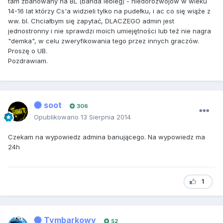
tam zbanowany na BL (banda lebieg) - niedorozwojów w wieku
14-16 lat którzy Cs'a widzieli tylko na pudełku, i ac co się wiąże z
ww. bl. Chciałbym się zapytać, DLACZEGO admin jest
jednostronny i nie sprawdzi moich umiejętności lub też nie nagra
"demka", w celu zweryfikowania tego przez innych graczów.
Proszę o UB.
Pozdrawiam.
soot
306
Opublikowano
13 Sierpnia 2014
Czekam na wypowiedz admina banującego. Na wypowiedz ma
24h
1
Tymbarkowy
52