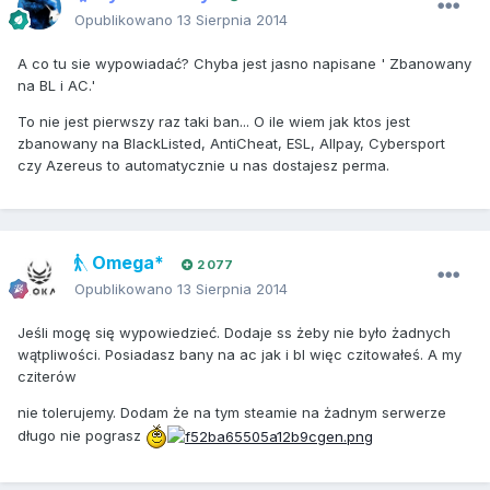
Opublikowano
13 Sierpnia 2014
A co tu sie wypowiadać? Chyba jest jasno napisane ' Zbanowany
na BL i AC.'
To nie jest pierwszy raz taki ban... O ile wiem jak ktos jest
zbanowany na BlackListed, AntiCheat, ESL, Allpay, Cybersport
czy Azereus to automatycznie u nas dostajesz perma.
Omega*
2 077
Opublikowano
13 Sierpnia 2014
Jeśli mogę się wypowiedzieć. Dodaje ss żeby nie było żadnych
wątpliwości. Posiadasz bany na ac jak i bl więc czitowałeś. A my
cziterów
nie tolerujemy. Dodam że na tym steamie na żadnym serwerze
długo nie pograsz