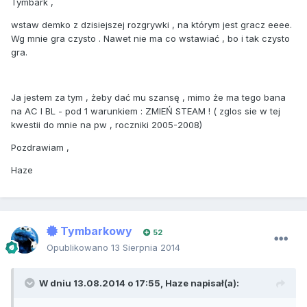
Tymbark ,
wstaw demko z dzisiejszej rozgrywki , na którym jest gracz eeee.
Wg mnie gra czysto . Nawet nie ma co wstawiać , bo i tak czysto
gra.
Ja jestem za tym , żeby dać mu szansę , mimo że ma tego bana
na AC I BL - pod 1 warunkiem : ZMIEŃ STEAM ! ( zglos sie w tej
kwestii do mnie na pw , roczniki 2005-2008)
Pozdrawiam ,
Haze
Tymbarkowy
52
Opublikowano
13 Sierpnia 2014
W dniu 13.08.2014 o 17:55, Haze napisał(a):