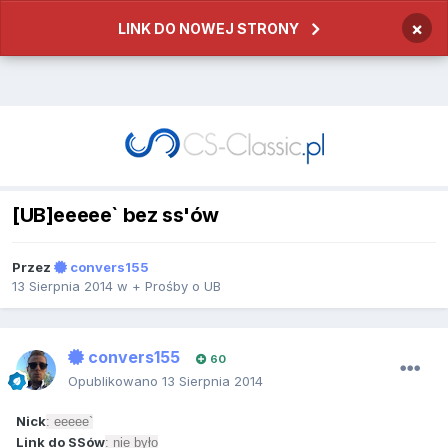
×
LINK DO NOWEJ STRONY
[UB]eeeee` bez ss'ów
Przez
convers155
13 Sierpnia 2014
w
+ Prośby o UB
convers155
60
Opublikowano
13 Sierpnia 2014
Nick
: eeeee`
Link do SSów
: nie było