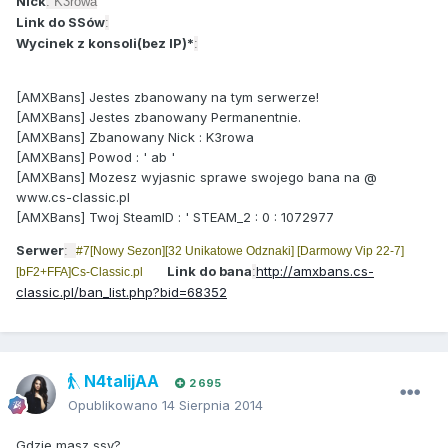
Nick
: K3rowa
Link do SSów
:
Wycinek z konsoli(bez IP)*
:
[AMXBans] Jestes zbanowany na tym serwerze!
[AMXBans] Jestes zbanowany Permanentnie.
[AMXBans] Zbanowany Nick : K3rowa
[AMXBans] Powod : ' ab '
[AMXBans] Mozesz wyjasnic sprawe swojego bana na @
www.cs-classic.pl
[AMXBans] Twoj SteamID : ' STEAM_2 : 0 : 1072977
Serwer
:
#7[Nowy Sezon][32 Unikatowe Odznaki] [Darmowy Vip 22-7]
Link do bana
http://amxbans.cs-
:
[bF2+FFA]Cs-Classic.pl
classic.pl/ban_list.php?bid=68352
N4talijAA
2 695
Opublikowano
14 Sierpnia 2014
Gdzie masz ssy?