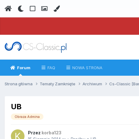
Forum
FAQ
NOWA STRONA
Strona główna
Tematy Zamknięte
Archiwum
Cs-Classic [Ba
UB
Obraza Admina
Przez
korba123