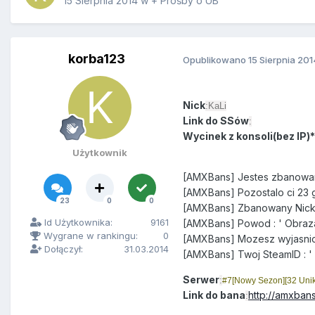
15 Sierpnia 2014
w
+ Prośby o UB
korba123
Opublikowano
15 Sierpnia 201
Nick
:KaLi
Link do SSów
:
Wycinek z konsoli(bez IP)*
Użytkownik
[AMXBans] Jestes zbanowa
[AMXBans] Pozostalo ci 23 g
23
0
0
[AMXBans] Zbanowany Nick 
Id Użytkownika:
9161
[AMXBans] Powod : ' Obraz
Wygrane w rankingu:
0
[AMXBans] Mozesz wyjasnic
Dołączył:
31.03.2014
[AMXBans] Twoj SteamID : '
Serwer
:
#7[Nowy Sezon][32 Unik
Link do bana
http://amxbans
: