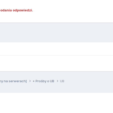
dodania odpowiedzi.
ny na serwerach]
+ Prośby o UB
UB