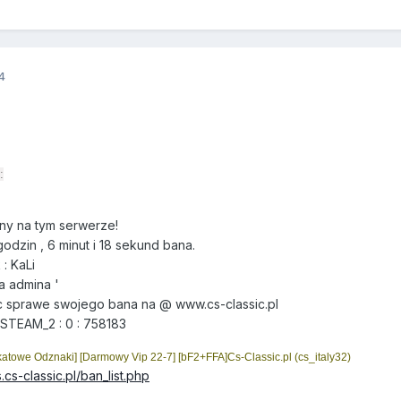
4
:
ny na tym serwerze!
odzin , 6 minut i 18 sekund bana.
: KaLi
a admina '
 sprawe swojego bana na @ www.cs-classic.pl
 STEAM_2 : 0 : 758183
atowe Odznaki] [Darmowy Vip 22-7] [bF2+FFA]Cs-Classic.pl (cs_italy32)
.cs-classic.pl/ban_list.php