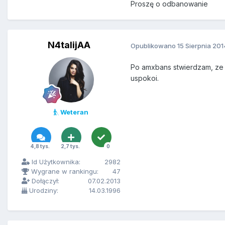
Proszę o odbanowanie
N4talijAA
Opublikowano
15 Sierpnia 201
Po amxbans stwierdzam, ze 
uspokoi.
Weteran
4,8 tys.
2,7 tys.
0
Id Użytkownika:
2982
Wygrane w rankingu:
47
Dołączył:
07.02.2013
Urodziny:
14.03.1996