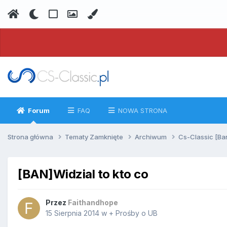
Forum
FAQ
NOWA STRONA
Strona główna
Tematy Zamknięte
Archiwum
Cs-Classic [Ba
[BAN]Widzial to kto co
Przez
Faithandhope
15 Sierpnia 2014
w
+ Prośby o UB