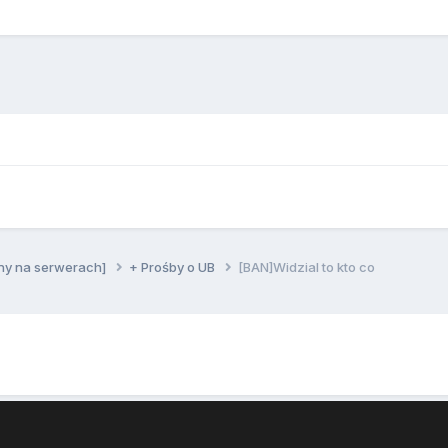
ny na serwerach]
+ Prośby o UB
[BAN]Widzial to kto co