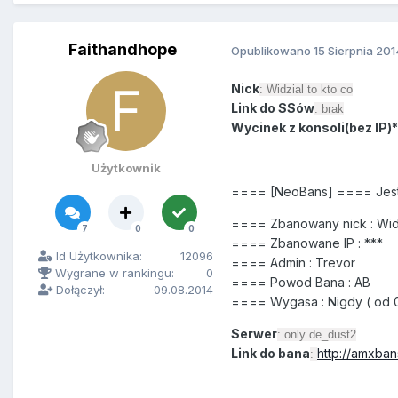
Faithandhope
Opublikowano
15 Sierpnia 201
Nick
: Widzial to kto co
Link do SSów
: brak
Wycinek z konsoli(bez IP)*
Użytkownik
==== [NeoBans] ==== Jes
==== Zbanowany nick : Widz
7
0
0
==== Zbanowane IP : ***
Id Użytkownika:
12096
==== Admin : Trevor
Wygrane w rankingu:
0
==== Powod Bana : AB
Dołączył:
09.08.2014
==== Wygasa : Nigdy ( od 0
Serwer
: only de_dust2
Link do bana
http://amxban
: