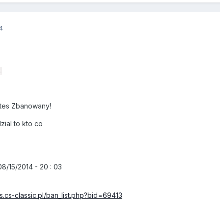
4
:
tes Zbanowany!
ial to kto co
8/15/2014 - 20 : 03
s.cs-classic.pl/ban_list.php?bid=69413