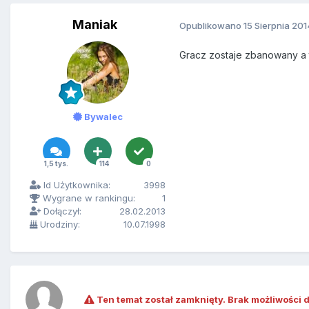
Maniak
Opublikowano
15 Sierpnia 201
Gracz zostaje zbanowany a t
Bywalec
1,5 tys.
114
0
Id Użytkownika:
3998
Wygrane w rankingu:
1
Dołączył:
28.02.2013
Urodziny:
10.07.1998
Ten temat został zamknięty. Brak możliwości 