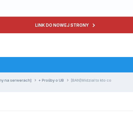
LINK DO NOWEJ STRONY
ny na serwerach]
+ Prośby o UB
[BAN]Widzial to kto co