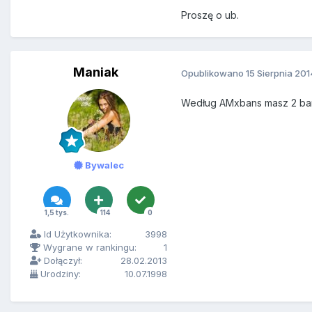
Proszę o ub.
Maniak
Opublikowano
15 Sierpnia 201
Według AMxbans masz 2 bany
Bywalec
1,5 tys.
114
0
Id Użytkownika:
3998
Wygrane w rankingu:
1
Dołączył:
28.02.2013
Urodziny:
10.07.1998