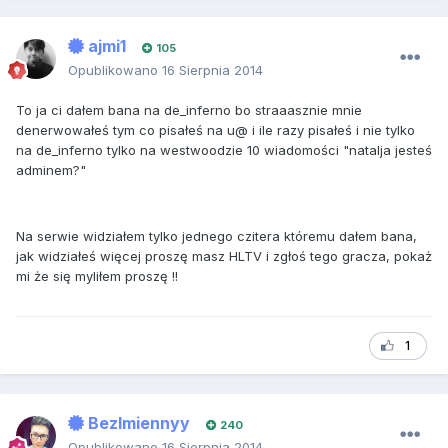
ajmi1
105
Opublikowano
16 Sierpnia 2014
To ja ci dałem bana na de_inferno bo straaasznie mnie
denerwowałeś tym co pisałeś na u@ i ile razy pisałeś i nie tylko
na de_inferno tylko na westwoodzie 10 wiadomości "natalja jesteś
adminem?"
Na serwie widziałem tylko jednego czitera któremu dałem bana,
jak widziałeś więcej proszę masz HLTV i zgłoś tego gracza, pokaż
mi że się myliłem proszę !!
1
BezImiennyy
240
Opublikowano
16 Sierpnia 2014