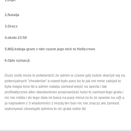
1.BigK
2.Natalja
3.Gracz
4.około 23:50
5.Mój kolega gram z nim razem jego nick to Hellscreen
6.Opis sytuacji:
Dużo osób może to potwierdzić że admin w czasie gdy ludzie skarżyli się na
potencjalnych "cheaterów" a nawet było paru bo to jak oni mnie zabijali to
była magia kina itd a admin natalja zamiast wejść na specta i tak
profilaktycznie albo standardowo posprawdzać ludzi to zamiast tego grała i
nic nie robiła i do tego dała mi bana na parę minut za to że spamie na u@ a
ja napisałem z 3 wiadomości z resztą ten ban nic nie znaczy ale zamiast
wykonywać obowiązki admina to nic grała sobie itd