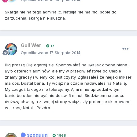
Skarga nie na tego admina :c. Natalja nie ma nic, sobie do
zarzucenia, skarga nie sluszna.
Guli Wer
17
Opublikowano
17 Sierpnia 2014
Big proszę Cię ogarnij się. Spamowałeś na u@ jak głodna hiena.
Było czterech adminów, ale my w przeciwieństwie do Ciebie
znamy graczy i wiemy kto jest czysty. Zgłaszałeś że niejaki mikser
ma coś. Dostał bana. Ty wciąż na czacie nadawałeś na Natalię.
My czegoś takiego nie tolerujemy. Ajmi mnie uprzedził w tym
banie bo odemnie byś nie dostał 5 minut. Siedziałem na specu
dłuższą chwilę, a z twojej strony wciąż szły pretensje skierowane
w stronę Natalii. Pozdro
szoguun
1 568